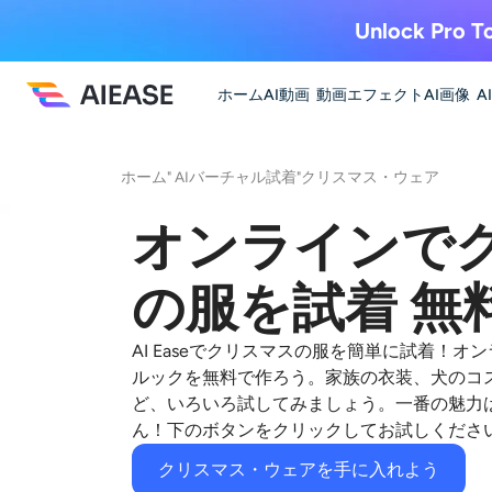
Unlock Pro To
ホーム
AI動画
動画エフェクト
AI画像
A
ホーム
"
AIバーチャル試着
"
クリスマス・ウェア
オンラインで
の服を試着 無
AI Easeでクリスマスの服を簡単に試着！
ルックを無料で作ろう。家族の衣装、犬のコ
ど、いろいろ試してみましょう。一番の魅力
ん！下のボタンをクリックしてお試しくださ
クリスマス・ウェアを手に入れよう