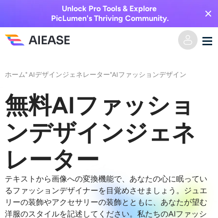
Unlock Pro Tools & Explore
PicLumen's Thriving Community.
ホーム
ホーム
"
AIデザインジェネレーター
"
AIファッションデザイン
AI動画
無料AIファッショ
動画エフェクト
テキストからビデオへ
ンデザインジェネ
画像からビデオへ
AI画像
レーター
ビデオエフェクト
AIツール
画像から画像へ
テキストから画像への変換機能で、あなたの心に眠ってい
るファッションデザイナーを目覚めさせましょう。ジュエ
AIキスジェネレーター
リーの装飾やアクセサリーの装飾とともに、あなたが望む
テキストから画像へ
プライシング
写真編集＆クリエイター
洋服のスタイルを記述してください。私たちのAIファッシ