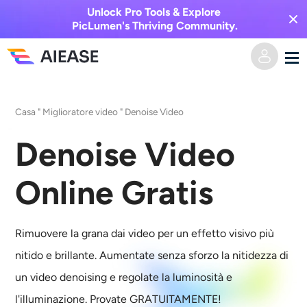
Unlock Pro Tools & Explore
PicLumen's Thriving Community.
Casa
Casa
"
Miglioratore video
"
Denoise Video
AI Video
Denoise Video
Effetti video
Da testo a video
Online Gratis
Da immagine a video
Immagine AI
Rimuovere la grana dai video
per un effetto visivo più
Effetti video
Strumenti di intelligenza artificiale
Da immagine a immagine
nitido e brillante. Aumentate senza sforzo la nitidezza di
un video denoising e regolate la luminosità e
Generatore di baci AI
Da testo a immagine
Prezzi
Editor e creatore di foto
l'illuminazione. Provate GRATUITAMENTE!