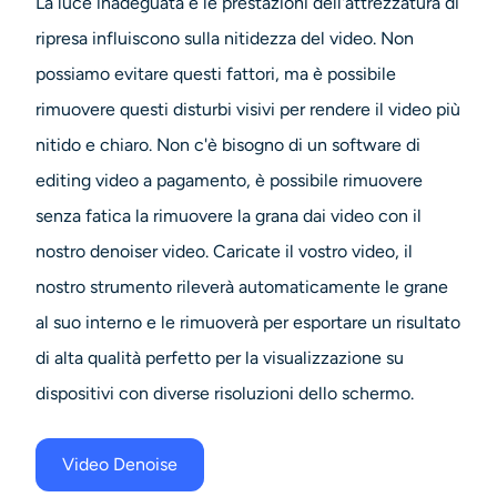
La luce inadeguata e le prestazioni dell'attrezzatura di
Generatore di colpi alla testa AI
ripresa influiscono sulla nitidezza del video. Non
possiamo evitare questi fattori, ma è possibile
Creatore di foto per passaporti
rimuovere questi disturbi visivi per rendere il video più
Strumenti video
nitido e chiaro. Non c'è bisogno di un software di
editing video a pagamento, è possibile rimuovere
Effetti video
senza fatica la
rimuovere la grana dai video
con il
nostro
denoiser video
. Caricate il vostro video, il
Potenziatore video
nostro strumento rileverà automaticamente le grane
Rimozione filigrana video
al suo interno e le rimuoverà per esportare un risultato
di alta qualità perfetto per la visualizzazione su
dispositivi con diverse risoluzioni dello schermo.
Video Denoise