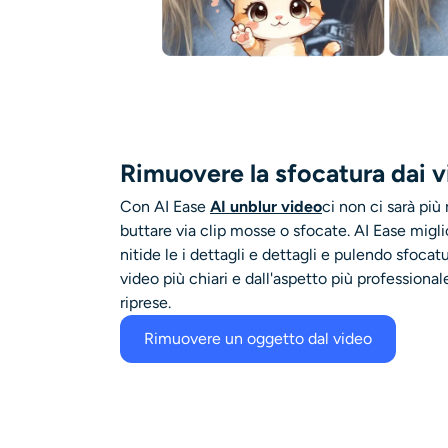
Rimuovere la sfocatura dai 
Con AI Ease
AI unblur video
ci
non ci sarà più
buttare via clip mosse o sfocate.
AI Ease migli
nitide le
i dettagli e
dettagli e
pulendo
sfocatu
video più chiari e dall'aspetto più professional
riprese.
Rimuovere un oggetto dal video