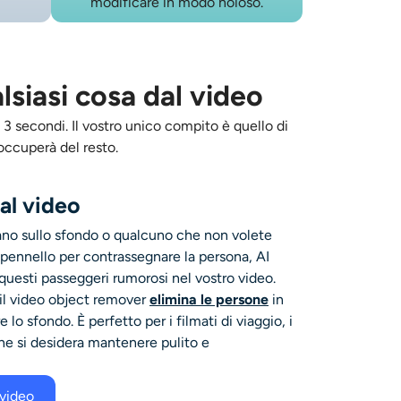
modificare in modo noioso.
siasi cosa dal video
 3 secondi. Il vostro unico compito è quello di
occuperà del resto.
al video
no sullo sfondo o qualcuno che non volete
l pennello per contrassegnare la persona, AI
uesti passeggeri rumorosi nel vostro video.
 il video object remover
elimina le persone
in
re
lo sfondo. È perfetto per i filmati di viaggio, i
che si desidera mantenere pulito e
video