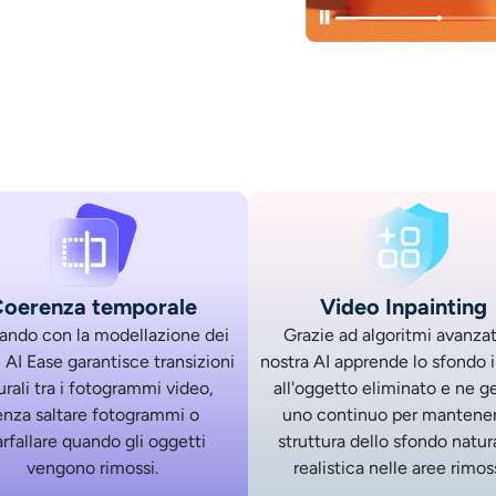
oerenza temporale
Video Inpainting
ando con la modellazione dei
Grazie ad algoritmi avanzati
 AI Ease garantisce transizioni
nostra AI apprende lo sfondo 
urali tra i fotogrammi video,
all'oggetto eliminato e ne g
enza saltare fotogrammi o
uno continuo per mantener
arfallare quando gli oggetti
struttura dello sfondo natur
vengono rimossi.
realistica nelle aree rimos