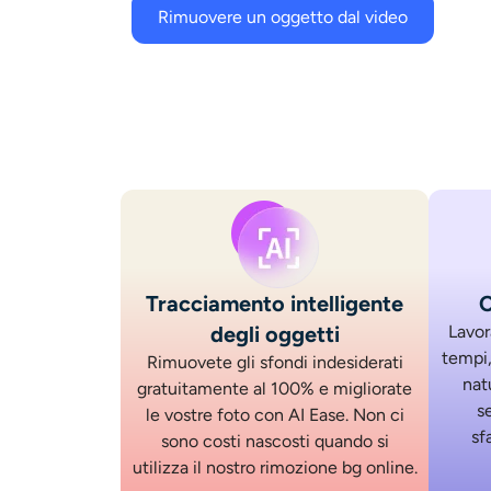
Rimuovere un oggetto dal video
Tracciamento intelligente
C
degli oggetti
Lavor
tempi,
Rimuovete gli sfondi indesiderati
nat
gratuitamente al 100% e migliorate
s
le vostre foto con AI Ease. Non ci
sf
sono costi nascosti quando si
utilizza il nostro
rimozione bg online
.