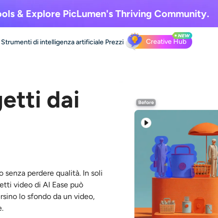
ols & Explore
PicLumen's Thriving Community.
Creative Hub
Strumenti di intelligenza artificiale
Prezzi
tti dai
 senza perdere qualità. In soli
getti video di AI Ease può
rsino lo sfondo da un video,
.