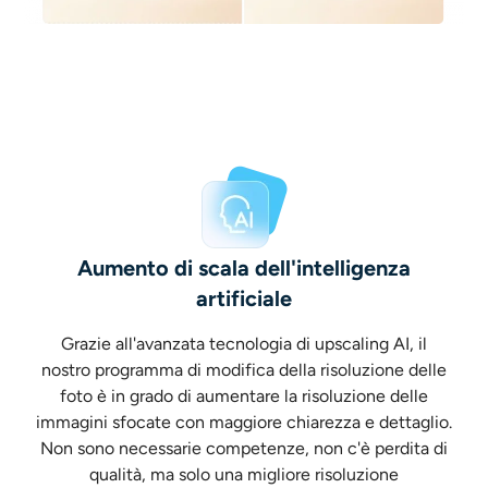
Ricolorazione AI
Generatore di immagini con stile AI
Strumenti per ritratti
Cambio acconciatura
Cambio vestiti
Aumento di scala dell'intelligenza
artificiale
Bambino AI
Grazie all'avanzata tecnologia di upscaling AI, il
nostro programma di modifica della risoluzione delle
Filtro AI
foto è in grado di aumentare la risoluzione delle
immagini sfocate con maggiore chiarezza e dettaglio.
Generatore di colpi alla testa Pro
Non sono necessarie competenze, non c'è perdita di
qualità, ma solo una migliore risoluzione