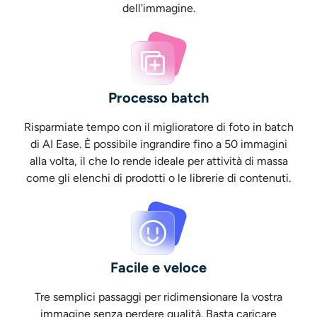
dell'immagine.
Generatore di colpi alla testa AI
Creatore di foto per passaporti
Strumenti video
Processo batch
Effetti video
Risparmiate tempo con il miglioratore di foto in batch
di AI Ease. È possibile ingrandire fino a 50 immagini
alla volta, il che lo rende ideale per attività di massa
Potenziatore video
come gli elenchi di prodotti o le librerie di contenuti.
Rimozione filigrana video
Facile e veloce
Tre semplici passaggi per ridimensionare la vostra
immagine senza perdere qualità. Basta caricare