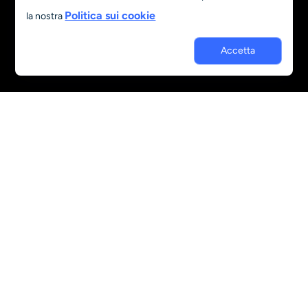
Politica sui cookie
la nostra
Altri strumenti
Accetta
Risorse
Chi siamo
Contattaci
Prezzi
Domande frequenti
Blog
Informativa sulla privacy
Politica di rimborso