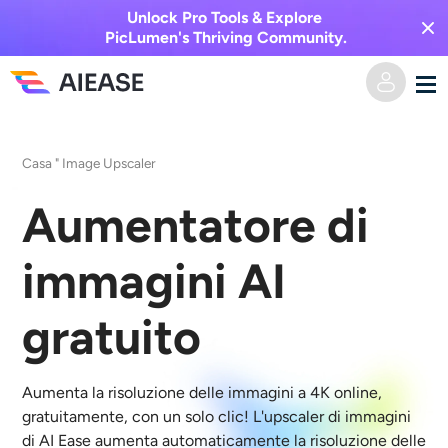
Unlock Pro Tools & Explore
PicLumen's Thriving Community.
Casa
Casa
"
Image Upscaler
AI Video
Aumentatore di
Effetti video
Da testo a video
immagini AI
Da immagine a video
Immagine AI
gratuito
Effetti video
Strumenti di intelligenza artificiale
Da immagine a immagine
Aumenta la risoluzione delle immagini a 4K online,
Generatore di baci AI
gratuitamente, con un solo clic! L'upscaler di immagini
Da testo a immagine
Prezzi
Editor e creatore di foto
di AI Ease aumenta automaticamente la risoluzione delle