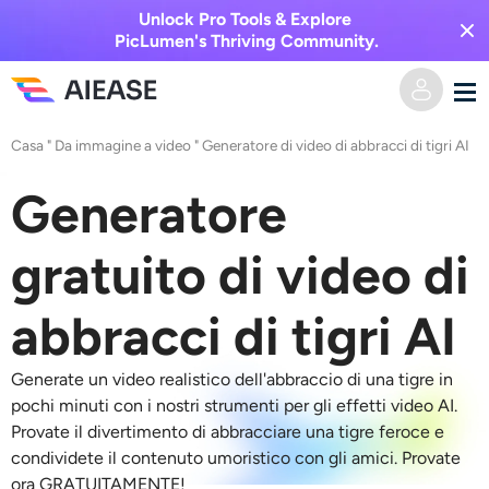
Unlock Pro Tools & Explore
PicLumen's Thriving Community.
Casa
"
Da immagine a video
"
Generatore di video di abbracci di tigri AI
Casa
Generatore
AI Video
gratuito di video di
Effetti video
Da testo a video
abbracci di tigri AI
Da immagine a video
Immagine AI
Generate un video realistico dell'abbraccio di una tigre in
Effetti video
Strumenti di intelligenza artificiale
Da immagine a immagine
pochi minuti con i nostri strumenti per gli effetti video AI.
Provate il divertimento di abbracciare una tigre feroce e
Generatore di baci AI
Da testo a immagine
condividete il contenuto umoristico con gli amici. Provate
Prezzi
Editor e creatore di foto
ora GRATUITAMENTE!