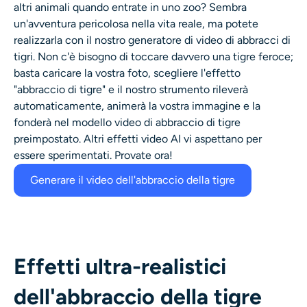
altri animali quando entrate in uno zoo? Sembra
Generatore di colpi alla testa AI
un'avventura pericolosa nella vita reale, ma potete
realizzarla con il nostro generatore di video di abbracci di
Creatore di foto per passaporti
tigri. Non c'è bisogno di toccare davvero una tigre feroce;
basta caricare la vostra foto, scegliere l'effetto
Strumenti video
"abbraccio di tigre" e il nostro strumento rileverà
automaticamente, animerà la vostra immagine e la
Effetti video
fonderà nel modello video di abbraccio di tigre
preimpostato. Altri effetti video AI vi aspettano per
essere sperimentati. Provate ora!
Potenziatore video
Generare il video dell'abbraccio della tigre
Rimozione filigrana video
Effetti ultra-realistici
dell'abbraccio della tigre