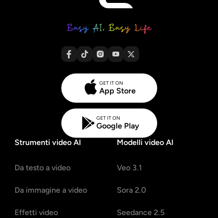
GET IT ON
App Store
GET IT ON
Google Play
Strumenti video AI
Modelli video AI
Da testo a video
Veo 3.1
Da immagine a video
Sora 2.0
Effetti video
Seedance 2.5