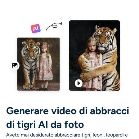
Ricolorazione AI
Generatore di immagini con stile AI
Strumenti per ritratti
Cambio acconciatura
Cambio vestiti
Bambino AI
Generare video di abbracci
Filtro AI
di tigri AI da foto
Generatore di colpi alla testa Pro
Avete mai desiderato abbracciare tigri, leoni, leopardi e