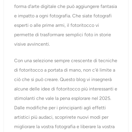
Ricolorazione AI
forma d'arte digitale che può aggiungere fantasia
e impatto a ogni fotografia. Che siate fotografi
Generatore di immagini con stile AI
esperti o alle prime armi, il fotoritocco vi
permette di trasformare semplici foto in storie
Strumenti per ritratti
visive avvincenti.
Cambio acconciatura
Con una selezione sempre crescente di tecniche
di fotoritocco a portata di mano, non c'è limite a
Cambio vestiti
ciò che si può creare. Questo blog vi insegnerà
Bambino AI
alcune delle idee di fotoritocco più interessanti e
stimolanti che vale la pena esplorare nel 2025.
Filtro AI
Dalle modifiche per i principianti agli effetti
artistici più audaci, scoprirete nuovi modi per
Generatore di colpi alla testa Pro
migliorare la vostra fotografia e liberare la vostra