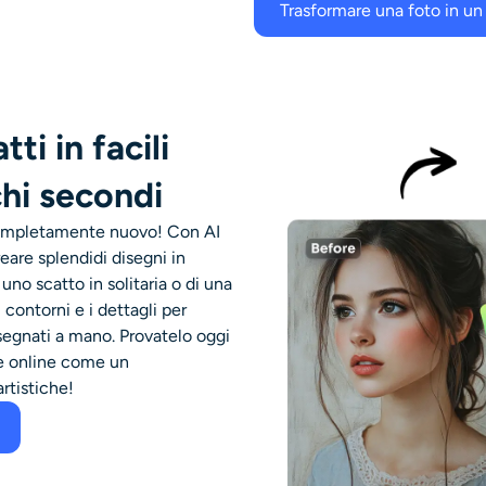
Trasformare una foto in un
tti in facili
chi secondi
 completamente nuovo! Con AI
reare splendidi disegni in
uno scatto in solitaria o di una
 contorni e i dettagli per
isegnati a mano. Provatelo oggi
nee online come un
rtistiche!