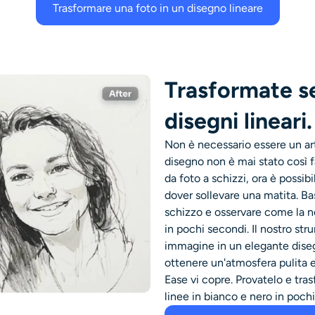
Trasformare una foto in un disegno lineare
Trasformate se
disegni lineari.
Non è necessario essere un art
disegno non è mai stato così f
da foto a schizzi, ora è possibi
dover sollevare una matita. Bas
schizzo e osservare come la no
in pochi secondi. Il nostro str
immagine in un elegante disegn
ottenere un'atmosfera pulita e
Ease vi copre. Provatelo e tra
linee in bianco e nero in poc