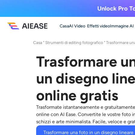
Unlock Pro To
Casa
AI Video
Effetti video
Immagine AI
Casa
"
Strumenti di editing fotografico
"
Trasformare una
Trasformare un
un disegno lin
online gratis
Trasformate istantaneamente e gratuitamente le
online con AI Ease. Convertite le vostre foto in
schizzi e arte minimalista. Facile, veloce e gra
Trasformare una foto in un disegno lineare