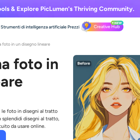
ols & Explore
PicLumen's Thriving Community.
Creative Hub
Strumenti di intelligenza artificiale
Prezzi
 foto in un disegno lineare
a foto in
eare
 foto in disegni al tratto
 splendidi disegni al tratto,
tuito da usare online.