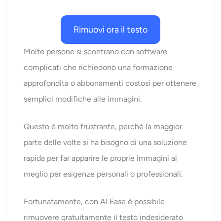
Ricolorazione AI
Rimuovi ora il testo
Generatore di immagini con stile AI
Molte persone si scontrano con software
Strumenti per ritratti
complicati che richiedono una formazione
approfondita o abbonamenti costosi per ottenere
Cambio acconciatura
semplici modifiche alle immagini.
Cambio vestiti
Questo è molto frustrante, perché la maggior
parte delle volte si ha bisogno di una soluzione
Bambino AI
rapida per far apparire le proprie immagini al
Filtro AI
meglio per esigenze personali o professionali.
Generatore di colpi alla testa Pro
Fortunatamente, con
AI Ease
è possibile
rimuovere gratuitamente il testo indesiderato