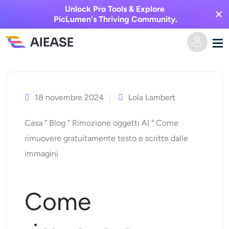
Unlock Pro Tools & Explore
PicLumen's Thriving Community.
Vai
Casa
al
contenuto
18 novembre 2024
Lola Lambert
AI Video
Casa
"
Blog
"
Rimozione oggetti AI
"
Come
Effetti video
Da testo a video
rimuovere gratuitamente testo e scritte dalle
immagini
Da immagine a video
Immagine AI
Effetti video
Strumenti di intelligenza artificiale
Da immagine a immagine
Come
Generatore di baci AI
Da testo a immagine
Prezzi
Editor e creatore di foto