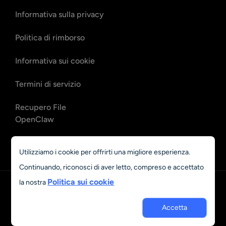
Informativa sulla privacy
Politica di rimborso
Informativa sui cookie
Termini di servizio
Recupero File
OpenClaw
Recupero email
Utilizziamo i cookie per offrirti una migliore esperienza.
OpenClaw
Continuando, riconosci di aver letto, compreso e accettato
Politica sui cookie
la nostra
Italiano
© 2023 - 2026 Grand Vision Tech Software Limited. All rights
Accetta
reserved.