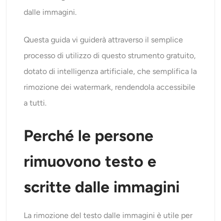
Generatore di colpi alla testa AI
dalle immagini.
Creatore di foto per passaporti
Questa guida vi guiderà attraverso il semplice
processo di utilizzo di questo strumento gratuito,
Strumenti video
dotato di intelligenza artificiale, che semplifica la
rimozione dei watermark, rendendola accessibile
Effetti video
a tutti.
Potenziatore video
Perché le persone
Rimozione filigrana video
rimuovono testo e
scritte dalle immagini
La rimozione del testo dalle immagini è utile per