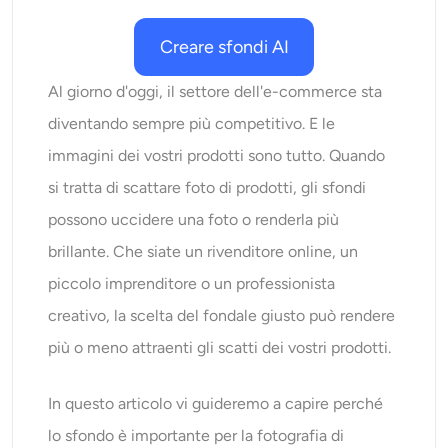
Ricolorazione AI
Creare sfondi AI
Generatore di immagini con stile AI
Al giorno d'oggi, il settore dell'e-commerce sta
diventando sempre più competitivo. E le
Strumenti per ritratti
immagini dei vostri prodotti sono tutto. Quando
Cambio acconciatura
si tratta di scattare foto di prodotti, gli sfondi
possono uccidere una foto o renderla più
Cambio vestiti
brillante. Che siate un rivenditore online, un
piccolo imprenditore o un professionista
Bambino AI
creativo, la scelta del fondale giusto può rendere
più o meno attraenti gli scatti dei vostri prodotti.
Filtro AI
In questo articolo vi guideremo a capire perché
Generatore di colpi alla testa Pro
lo sfondo è importante per la fotografia di