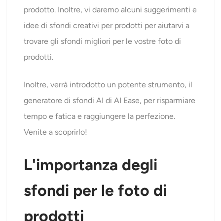
Generatore di colpi alla testa AI
prodotto. Inoltre, vi daremo alcuni suggerimenti e
idee di sfondi creativi per prodotti per aiutarvi a
Creatore di foto per passaporti
trovare gli sfondi migliori per le vostre foto di
prodotti.
Strumenti video
Inoltre, verrà introdotto un potente strumento, il
Effetti video
generatore di sfondi AI di AI Ease, per risparmiare
Potenziatore video
tempo e fatica e raggiungere la perfezione.
Venite a scoprirlo!
Rimozione filigrana video
L'importanza degli
sfondi per le foto di
prodotti