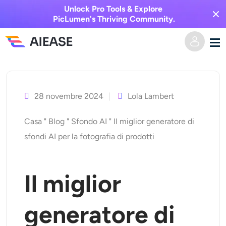
Unlock Pro Tools & Explore
PicLumen's Thriving Community.
Vai
Casa
al
contenuto
28 novembre 2024
Lola Lambert
AI Video
Casa
"
Blog
"
Sfondo AI
"
Il miglior generatore di
Effetti video
Da testo a video
sfondi AI per la fotografia di prodotti
Da immagine a video
Immagine AI
Il miglior
Effetti video
Strumenti di intelligenza artificiale
Da immagine a immagine
generatore di
Generatore di baci AI
Da testo a immagine
Prezzi
Editor e creatore di foto