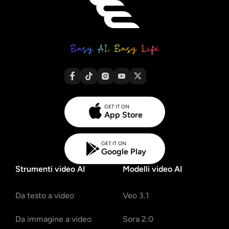
GET IT ON
App Store
GET IT ON
Google Play
Strumenti video AI
Modelli video AI
Da testo a video
Veo 3.1
Da immagine a video
Sora 2.0