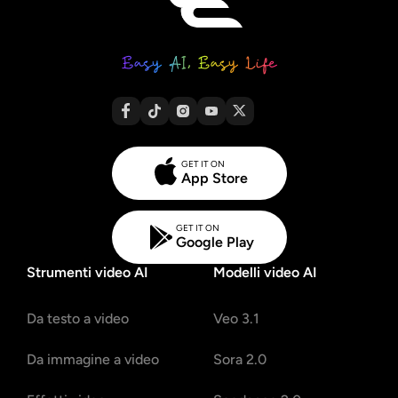
GET IT ON
App Store
GET IT ON
Google Play
Strumenti video AI
Modelli video AI
Da testo a video
Veo 3.1
Da immagine a video
Sora 2.0