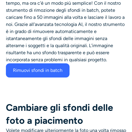
tempo, ma ora c'è un modo più semplice! Con il nostro
Generatore di colpi alla testa AI
strumento di rimozione degli sfondi in batch, potete
caricare fino a 50 immagini alla volta e lasciare il lavoro a
Creatore di foto per passaporti
noi. Grazie all'avanzata tecnologia AI, il nostro strumento
è in grado di rimuovere automaticamente e
Strumenti video
istantaneamente gli sfondi delle immagini senza
alterarne i soggetti e la qualità originali. L'immagine
Effetti video
risultante ha uno sfondo trasparente e può essere
incorporata senza problemi in qualsiasi progetto.
Potenziatore video
Rimuovi sfondi in batch
Rimozione filigrana video
Cambiare gli sfondi delle
foto a piacimento
Volete modificare ulteriormente la foto una volta rimosso