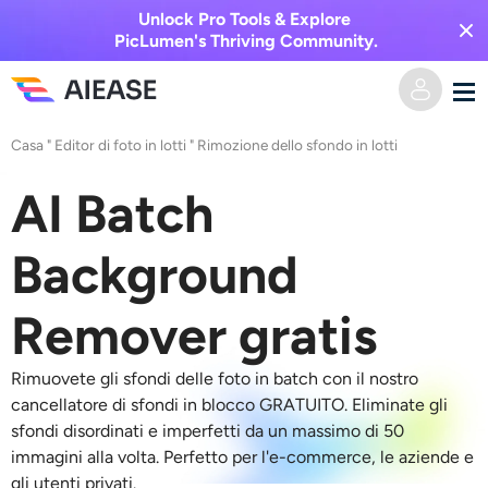
Unlock Pro Tools & Explore
PicLumen's Thriving Community.
Casa
"
Editor di foto in lotti
"
Rimozione dello sfondo in lotti
Casa
AI Batch
AI Video
Background
Effetti video
Da testo a video
Remover gratis
Da immagine a video
Immagine AI
Rimuovete gli sfondi delle foto in batch con il nostro
Effetti video
Strumenti di intelligenza artificiale
Da immagine a immagine
cancellatore di sfondi in blocco GRATUITO. Eliminate gli
sfondi disordinati e imperfetti da un massimo di 50
Generatore di baci AI
Da testo a immagine
immagini alla volta. Perfetto per l'e-commerce, le aziende e
Prezzi
Editor e creatore di foto
gli utenti privati.