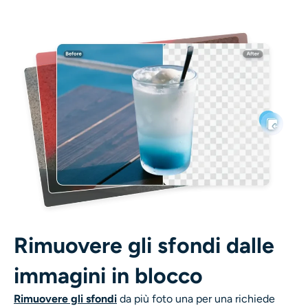
Ricolorazione AI
Generatore di immagini con stile AI
Strumenti per ritratti
Cambio acconciatura
Cambio vestiti
Bambino AI
Rimuovere gli sfondi dalle
Filtro AI
immagini in blocco
Generatore di colpi alla testa Pro
Rimuovere gli sfondi
da più foto una per una richiede