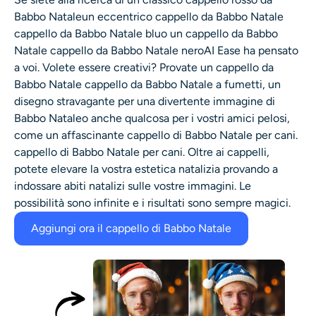
Babbo Natale
un eccentrico cappello da Babbo Natale
cappello da Babbo Natale blu
o un cappello da Babbo
Natale
cappello da Babbo Natale nero
AI Ease ha pensato
a voi. Volete essere creativi? Provate un cappello da
Babbo Natale
cappello da Babbo Natale a fumetti
, un
disegno stravagante per una
divertente immagine di
Babbo Natale
o anche qualcosa per i vostri amici pelosi,
come un affascinante cappello di Babbo Natale per cani.
cappello di Babbo Natale per cani
. Oltre ai cappelli,
potete elevare la vostra estetica natalizia provando a
indossare abiti natalizi sulle vostre immagini. Le
possibilità sono infinite e i risultati sono sempre magici.
Aggiungi ora il cappello di Babbo Natale