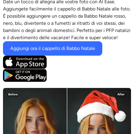
Date un tocco di allegria alle vostre foto con AI Ease.
Modelli di intelligenza artificiale supportati
Generatore di abbracci AI
Ottimizzatore di foto
Aggiungete facilmente il cappello di Babbo Natale alle foto.
Seedream 5.0 Pro
Nano Banana Pro
Seedream 4.5
È possibile aggiungere un cappello da Babbo Natale rosso,
Nano Banana
Flusso Kontext
nero, blu, divertente o a fumetti ai ritratti di voi stessi, dei
Generatore di danza AI
Rimozione oggetti
bambini o degli animali domestici. Perfetto per i PFP natalizi
e il divertimento delle vacanze! Facile e super veloce!
Modelli di intelligenza artificiale supportati
Rimozione filigrana
Seedance 2.0
Kling 2.6 Motion Control
Veo 3.1
Aggiungi ora il cappello di Babbo Natale
Sora 2.0
Kling 2.6 Pro
Kling 2.1 Master
Hailuo 2.3
Rimozione sfondo
Wan 2.5
Sfondo AI
Restauro fotografico
Estensore AI
Sostituto AI