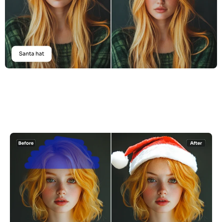
Ricolorazione AI
Generatore di immagini con stile AI
Strumenti per ritratti
Cambio acconciatura
Cambio vestiti
Bambino AI
Filtro AI
Generatore di colpi alla testa Pro