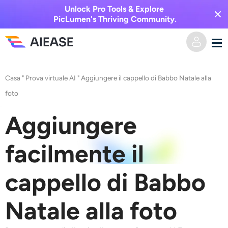
Unlock Pro Tools & Explore
PicLumen's Thriving Community.
Casa
Casa
"
Prova virtuale AI
"
Aggiungere il cappello di Babbo Natale alla
foto
AI Video
Aggiungere
Effetti video
Da testo a video
facilmente il
Da immagine a video
Immagine AI
cappello di Babbo
Effetti video
Strumenti di intelligenza artificiale
Da immagine a immagine
Natale alla foto
Generatore di baci AI
Da testo a immagine
Prezzi
Editor e creatore di foto