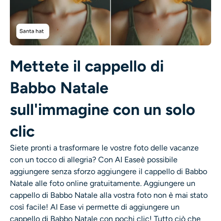
Generatore di colpi alla testa AI
Creatore di foto per passaporti
Strumenti video
Mettete il cappello di
Babbo Natale
Effetti video
sull'immagine con un solo
Potenziatore video
clic
Rimozione filigrana video
Siete pronti a trasformare le vostre foto delle vacanze
con un tocco di allegria? Con
AI Ease
è possibile
aggiungere senza sforzo
aggiungere il cappello di Babbo
Natale alle foto
online gratuitamente. Aggiungere un
cappello di Babbo Natale alla vostra foto non è mai stato
così facile! AI Ease vi permette di aggiungere un
cappello di Babbo Natale con pochi clic! Tutto ciò che