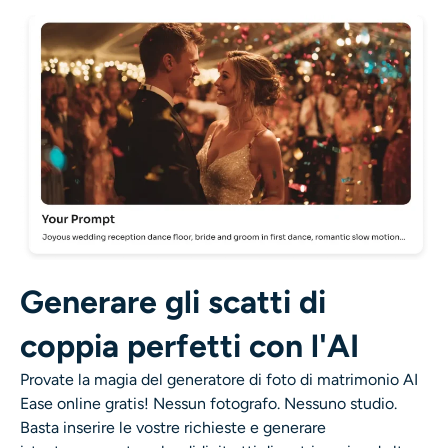
Ricolorazione AI
Generatore di immagini con stile AI
Strumenti per ritratti
Cambio acconciatura
Cambio vestiti
Generare gli scatti di
Bambino AI
coppia perfetti con l'AI
Filtro AI
Provate la magia del generatore di foto di matrimonio AI
Ease online gratis! Nessun fotografo. Nessuno studio.
Generatore di colpi alla testa Pro
Basta inserire le vostre richieste e generare