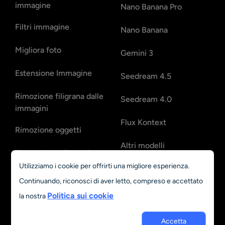
immagine
Nano Banana Pro
Filtri immagine
Nano Banana
Migliora foto
Gemini 3
Estensione Immagine
Seedream 4.5
Rimozione filigrana dalle
Seedream 4.0
immagini
Flux Kontext
Rimozione oggetti
Altri modelli
Sostituzione Oggetti
Utilizziamo i cookie per offrirti una migliore esperienza.
Generatore di Bebè con
Continuando, riconosci di aver letto, compreso e accettato
IA
Politica sui cookie
la nostra
Ripristina foto vecchie
Accetta