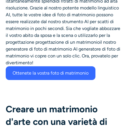
istantaneamente splendidi ritratti di matrimonio ad alta
Generatore di colpi alla testa AI
risoluzione. Grazie al nostro potente modello linguistico
AI, tutte le vostre
idee di foto di matrimonio
possono
Creatore di foto per passaporti
essere realizzate dal nostro
strumento AI per scatti di
matrimonio
in pochi secondi. Sia che vogliate abbozzare
Strumenti video
il vostro
abito da sposa e la scena
o utilizzarlo per la
progettazione
progettazione di un matrimonio
il nostro
generatore di foto di matrimonio AI
generatore di foto di
Effetti video
matrimonio
vi copre con un solo clic. Ora, provatelo per
divertimento!
Potenziatore video
Ottenete la vostra foto di matrimonio
Rimozione filigrana video
Creare un matrimonio
d'arte con una varietà di