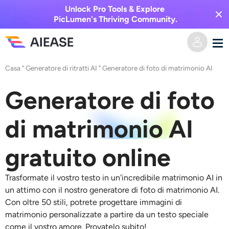
Unlock Pro Tools & Explore
PicLumen's Thriving Community.
Casa
"
Generatore di ritratti AI
"
Generatore di foto di matrimonio AI
Casa
Generatore di foto
AI Video
di matrimonio AI
Effetti video
Da testo a video
gratuito online
Da immagine a video
Immagine AI
Trasformate il vostro testo in un'incredibile
matrimonio AI
in
Effetti video
Strumenti di intelligenza artificiale
Da immagine a immagine
un attimo con il nostro
generatore di foto di matrimonio AI
.
Con oltre 50 stili, potrete progettare immagini di
Generatore di baci AI
Da testo a immagine
matrimonio personalizzate a partire da un testo speciale
Prezzi
Editor e creatore di foto
come il vostro amore. Provatelo subito!