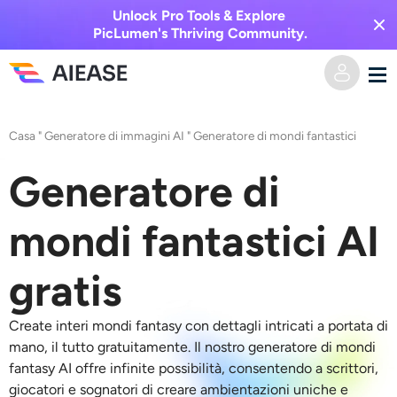
Unlock Pro Tools & Explore
PicLumen's Thriving Community.
Casa
Casa
"
Generatore di immagini AI
"
Generatore di mondi fantastici
AI Video
Generatore di
Effetti video
Da testo a video
mondi fantastici AI
Da immagine a video
Immagine AI
gratis
Effetti video
Strumenti di intelligenza artificiale
Da immagine a immagine
Create interi mondi fantasy con dettagli intricati a portata di
mano, il tutto gratuitamente. Il nostro generatore di mondi
Generatore di baci AI
fantasy AI offre infinite possibilità, consentendo a scrittori,
Da testo a immagine
Prezzi
Editor e creatore di foto
giocatori e sognatori di creare ambientazioni uniche e