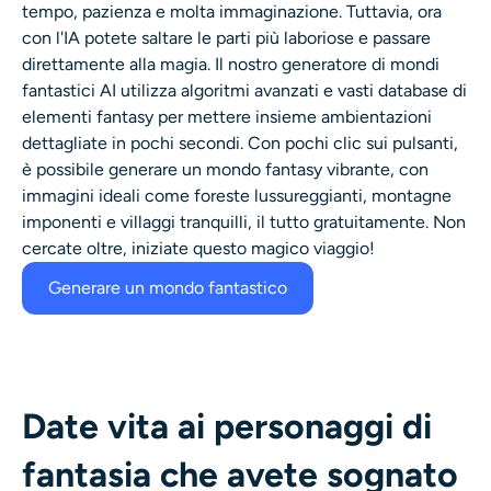
tempo, pazienza e molta immaginazione. Tuttavia, ora
Generatore di colpi alla testa AI
con l'IA potete saltare le parti più laboriose e passare
direttamente alla magia. Il nostro generatore di mondi
Creatore di foto per passaporti
fantastici AI utilizza algoritmi avanzati e vasti database di
elementi fantasy per mettere insieme ambientazioni
Strumenti video
dettagliate in pochi secondi. Con pochi clic sui pulsanti,
è possibile generare un mondo fantasy vibrante, con
immagini ideali come foreste lussureggianti, montagne
Effetti video
imponenti e villaggi tranquilli, il tutto gratuitamente. Non
cercate oltre, iniziate questo magico viaggio!
Potenziatore video
Generare un mondo fantastico
Rimozione filigrana video
Date vita ai personaggi di
fantasia che avete sognato