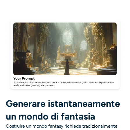
Ricolorazione AI
Generatore di immagini con stile AI
Strumenti per ritratti
Cambio acconciatura
Cambio vestiti
Bambino AI
Generare istantaneamente
Filtro AI
un mondo di fantasia
Generatore di colpi alla testa Pro
Costruire un mondo fantasy richiede tradizionalmente