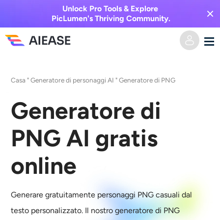
Unlock Pro Tools & Explore
PicLumen's Thriving Community.
Casa
Casa
"
Generatore di personaggi AI
"
Generatore di PNG
AI Video
Generatore di
Effetti video
Da testo a video
PNG AI gratis
Da immagine a video
Immagine AI
online
Effetti video
Strumenti di intelligenza artificiale
Da immagine a immagine
Generare gratuitamente personaggi PNG casuali dal
Generatore di baci AI
Da testo a immagine
Prezzi
Editor e creatore di foto
testo personalizzato. Il nostro
generatore di PNG