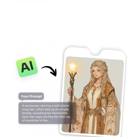
Ricolorazione AI
Generatore di immagini con stile AI
Strumenti per ritratti
Cambio acconciatura
Cambio vestiti
Bambino AI
Filtro AI
Generatore di colpi alla testa Pro