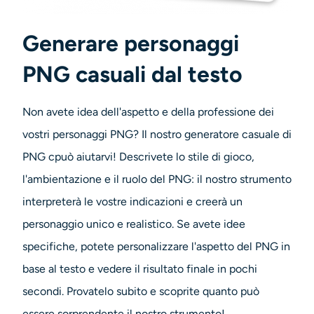
Generatore di colpi alla testa AI
Generare personaggi
Creatore di foto per passaporti
PNG casuali dal testo
Strumenti video
Non avete idea dell'aspetto e della professione dei
Effetti video
vostri
personaggi PNG
? Il nostro
generatore casuale di
PNG
c
può aiutarvi! Descrivete lo stile di gioco,
Potenziatore video
l'ambientazione e il ruolo del PNG: il nostro strumento
interpreterà le vostre indicazioni e creerà un
Rimozione filigrana video
personaggio unico e realistico. Se avete idee
specifiche, potete personalizzare l'aspetto del PNG in
base al testo e vedere il risultato finale in pochi
secondi. Provatelo subito e scoprite quanto può
essere sorprendente il nostro strumento!