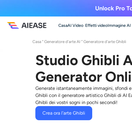
Unlock Pro To
Casa
AI Video
Effetti video
Immagine AI
Casa
"
Generatore d'arte AI
"
Generatore d'arte Ghibli
Studio Ghibli A
Generator Onli
Generate istantaneamente immagini, sfondi e 
Ghibli con il generatore artistico Ghibli di AI 
Ghibli dei vostri sogni in pochi secondi!
Crea ora l'arte Ghibli