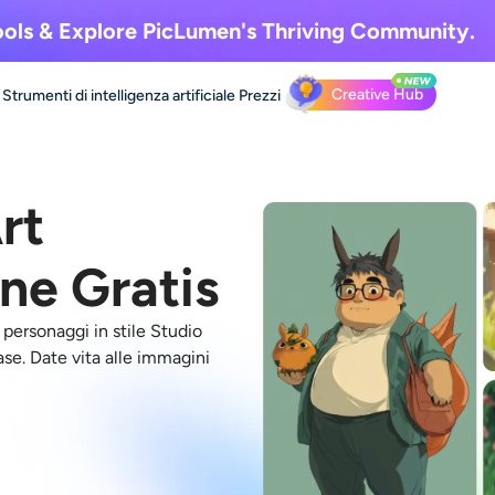
ols & Explore
PicLumen's Thriving Community.
Creative Hub
Strumenti di intelligenza artificiale
Prezzi
rt
ne Gratis
personaggi in stile Studio
Ease. Date vita alle immagini