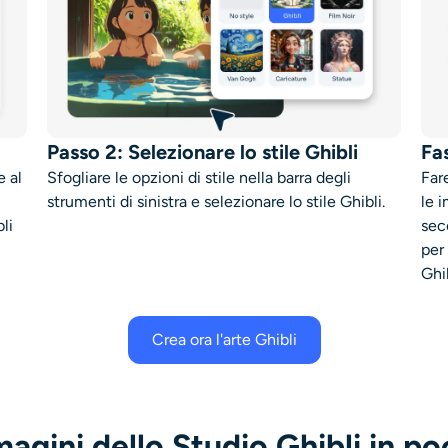
Passo 2: Selezionare lo stile Ghibli
Fa
e al
Sfogliare le opzioni di stile nella barra degli
Far
strumenti di sinistra e selezionare lo stile Ghibli.
le 
li
sec
per
Ghib
Crea ora l'arte Ghibli
agini dello Studio Ghibli in po