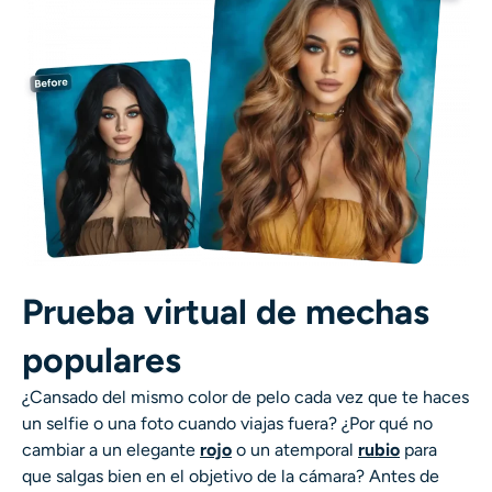
AI Recolor
Generador de Imágenes con Estilo por IA
Herramientas de retrato
Cambiador de peinado
Cambiador de ropa
Prueba virtual de mechas
Bebé IA
populares
Filtro AI
¿Cansado del mismo color de pelo cada vez que te haces
un selfie o una foto cuando viajas fuera? ¿Por qué no
Generador de disparos a la cabeza Pro
cambiar a un elegante
rojo
o un atemporal
rubio
para
que salgas bien en el objetivo de la cámara? Antes de