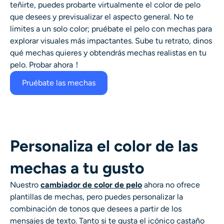
teñirte, puedes probarte virtualmente el color de pelo
Generador de disparos a la cabeza con IA
que desees y previsualizar el aspecto general. No te
limites a un solo color; pruébate el pelo con mechas para
Creador de fotos de pasaporte
explorar visuales más impactantes. Sube tu retrato, dinos
qué mechas quieres y obtendrás mechas realistas en tu
Herramientas de video
pelo. Probar ahora！
Pruébate las mechas
Efectos de video
Potenciador de video
Personaliza el color de las
Quitar marca de agua de video
mechas a tu gusto
Nuestro
cambiador de color de pelo
ahora no ofrece
plantillas de mechas, pero puedes personalizar la
combinación de tonos que desees a partir de los
mensajes de texto. Tanto si te gusta el icónico castaño