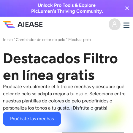
Unlock Pro Tools & Explore
PicLumen's Thriving Community.
Inicio
"
Cambiador de color de pelo
"
Mechas pelo
Hogar
Destacados Filtro
AI Video
en línea gratis
Efectos de video
Texto a video
Pruébate virtualmente el filtro de mechas y descubre qué
Imagen a video
Imagen AI
color de pelo se adapta mejor a tu estilo. Selecciona entre
nuestras plantillas de colores de pelo predefinidos o
Efectos de video
personaliza los tonos a tu gusto. ¡Disfrútalo gratis!
Herramientas de IA
Imagen a imagen
Pruébate las mechas
Generador de besos de IA
Texto a imagen
Precios
Editor y creador de fotos