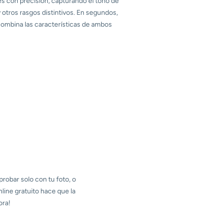
es con precisión, capturando el tono de
 y otros rasgos distintivos. En segundos,
combina las características de ambos
probar solo con tu foto, o
line gratuito hace que la
ora!