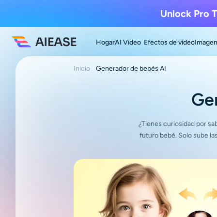
Unlock Pro T
Hogar
AI Video
Efectos de video
Imagen
Inicio
Generador de bebés AI
Gen
¿Tienes curiosidad por sab
futuro bebé. Solo sube la