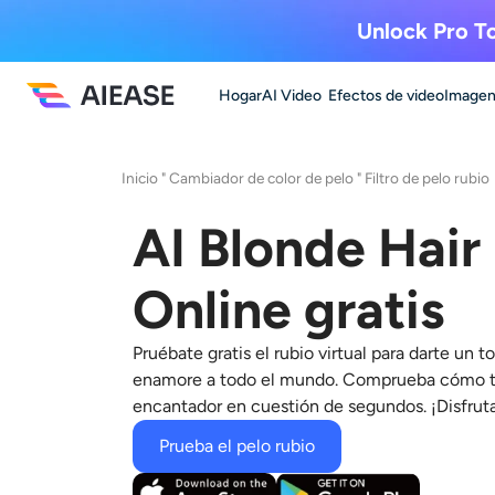
Unlock Pro To
Hogar
AI Video
Efectos de video
Imagen
Inicio
"
Cambiador de color de pelo
"
Filtro de pelo rubio
AI Blonde Hair 
Online gratis
Pruébate gratis el rubio virtual para darte un
enamore a todo el mundo. Comprueba cómo te
encantador en cuestión de segundos. ¡Disfrut
Prueba el pelo rubio