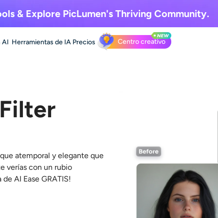
ols & Explore
PicLumen's Thriving Community.
Centro creativo
 AI
Herramientas de IA
Precios
Filter
 toque atemporal y elegante que
 verías con un rubio
a de AI Ease GRATIS!