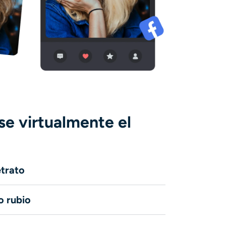
e virtualmente el
etrato
o rubio