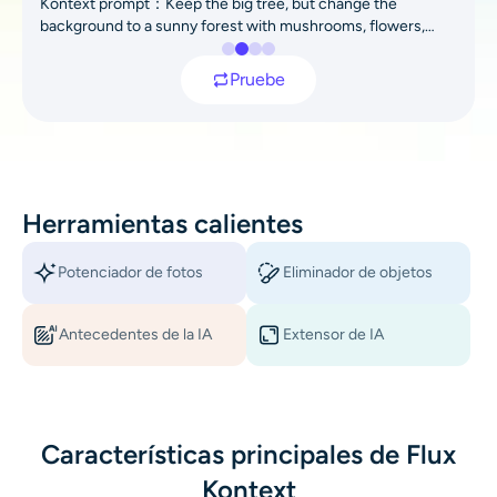
Kontext prompt：Keep the big tree, but change the
AI Recolor
background to a sunny forest with mushrooms, flowers,
plants, and a stream.
Pruebe
Generador de Imágenes con Estilo por IA
Herramientas de retrato
Cambiador de peinado
Herramientas calientes
Cambiador de ropa
Potenciador de fotos
Eliminador de objetos
Bebé IA
Antecedentes de la IA
Extensor de IA
Filtro AI
Características principales de Flux
Generador de disparos a la cabeza Pro
Kontext