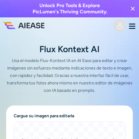
Unlock Pro Tools & Explore
PicLumen's Thriving Community.
Hogar
Flux Kontext AI
AI Video
Usa el modelo Flux-Kontext IA en AI Ease para editar y crear
imágenes sin esfuerzo mediante indicaciones de texto e imagen,
con rapidez y facilidad. Gracias a nuestra interfaz fácil de usar,
Efectos de video
Texto a video
transforma tus fotos ahora mismo en nuestro editor de imágenes
con IA basado en prompts.
Imagen a video
Imagen AI
Efectos de video
Herramientas de IA
Imagen a imagen
Cargue su imagen para editarla
Generador de besos de IA
Texto a imagen
Precios
Editor y creador de fotos