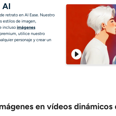
 AI
de retrato en AI Ease. Nuestro
s estilos de imagen,
 e incluso
imágenes
 premium, utilice nuestro
ualquier personaje y crear un
imágenes en vídeos dinámicos 