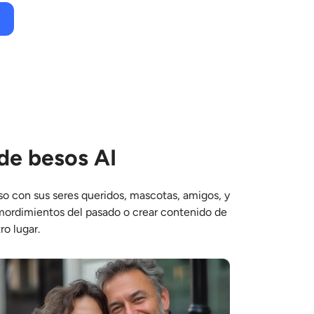
de besos AI
o con sus seres queridos, mascotas, amigos, y
ordimientos del pasado o crear contenido de
ro lugar.