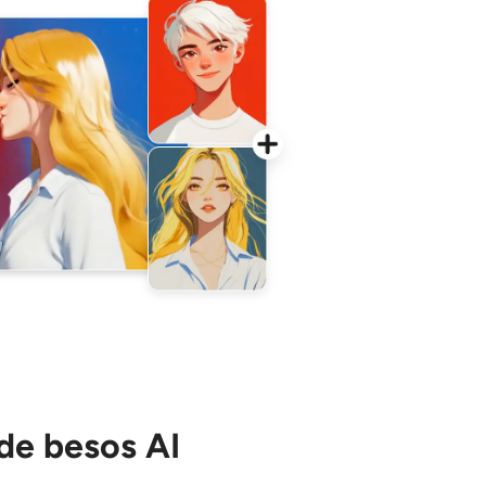
de besos AI