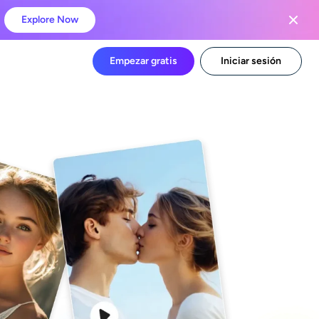
Explore Now
Empezar gratis
Iniciar sesión