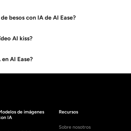
s de besos con IA de AI Ease?
deo AI kiss?
A en AI Ease?
Modelos de imágenes
Recursos
con IA
Sobre nosotros