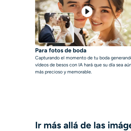
Para fotos de boda
Capturando
el momento de tu boda
generand
vídeos de besos con IA
hará que su día sea aú
más
precioso y memorable.
Ir más allá de las imág