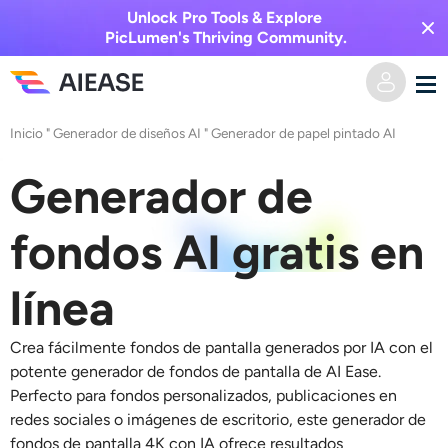
Unlock Pro Tools & Explore
PicLumen's Thriving Community.
Inicio
"
Generador de diseños AI
"
Generador de papel pintado AI
Hogar
Generador de
AI Video
fondos AI gratis en
Efectos de video
Texto a video
línea
Imagen a video
Imagen AI
Crea fácilmente fondos de pantalla generados por IA con el
Efectos de video
Herramientas de IA
Imagen a imagen
potente generador de fondos de pantalla de AI Ease.
Perfecto para fondos personalizados, publicaciones en
Generador de besos de IA
Texto a imagen
redes sociales o imágenes de escritorio, este generador de
Precios
Editor y creador de fotos
fondos de pantalla 4K con IA ofrece resultados