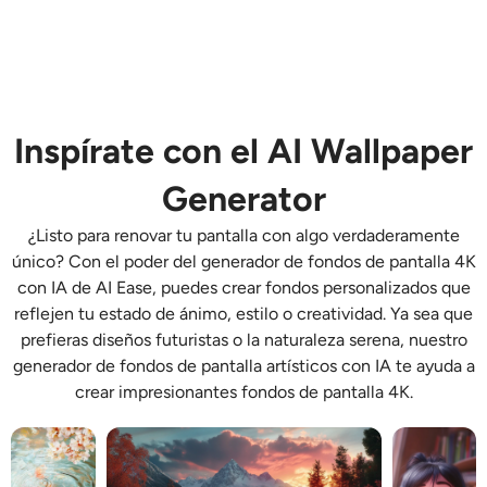
AI Recolor
Generador de Imágenes con Estilo por IA
Herramientas de retrato
Inspírate con el AI Wallpaper
Generator
Cambiador de peinado
¿Listo para renovar tu pantalla con algo verdaderamente
único? Con el poder del generador de fondos de pantalla 4K
Cambiador de ropa
con IA de AI Ease, puedes crear fondos personalizados que
reflejen tu estado de ánimo, estilo o creatividad. Ya sea que
Bebé IA
prefieras diseños futuristas o la naturaleza serena, nuestro
generador de fondos de pantalla artísticos con IA te ayuda a
Filtro AI
crear impresionantes fondos de pantalla 4K.
Generador de disparos a la cabeza Pro