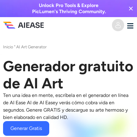
Unlock Pro Tools & Explore
PicLumen's Thriving Community.
Hogar
Inicio
"
AI Art Generator
AI Video
Generador gratuito
Efectos de video
Texto a video
de AI Art
Imagen a video
Imagen AI
Ten una idea en mente, escríbela en el generador en línea
de AI Ease
AI de AI Ease
y verás cómo cobra vida en
Efectos de video
segundos. Genere GRATIS y descargue su arte hermoso y
Herramientas de IA
Imagen a imagen
bien elaborado en calidad HD.
Generador de besos de IA
Texto a imagen
Generar Gratis
Precios
Editor y creador de fotos