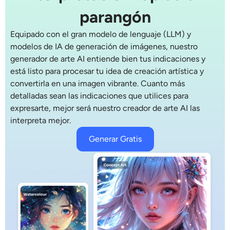
Generador de disparos a la cabeza con IA
parangón
Equipado con el gran modelo de lenguaje (LLM) y
Creador de fotos de pasaporte
modelos de IA de generación de imágenes, nuestro
generador de arte AI
entiende bien tus indicaciones y
Herramientas de video
está listo para procesar tu idea de creación artística y
convertirla en una imagen vibrante. Cuanto más
Efectos de video
detalladas sean las indicaciones que utilices para
expresarte, mejor será nuestro
creador de arte AI
las
Potenciador de video
interpreta mejor.
Generar Gratis
Quitar marca de agua de video