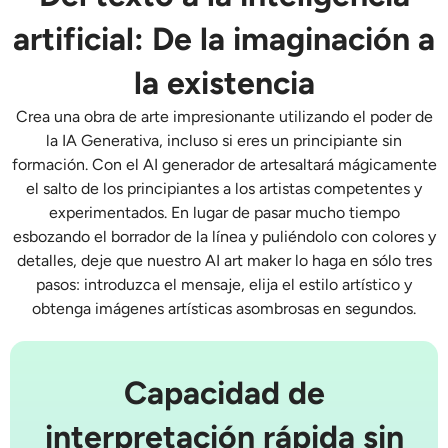
AI Recolor
artificial: De la imaginación a
Generador de Imágenes con Estilo por IA
la existencia
Crea una obra de arte impresionante utilizando el poder de
Herramientas de retrato
la IA Generativa, incluso si eres un principiante sin
formación. Con el
AI generador de arte
saltará mágicamente
Cambiador de peinado
el salto de los principiantes a los artistas competentes y
experimentados. En lugar de pasar mucho tiempo
esbozando el borrador de la línea y puliéndolo con colores y
Cambiador de ropa
detalles, deje que nuestro
AI art maker
lo haga en sólo tres
pasos: introduzca el mensaje, elija el estilo artístico y
Bebé IA
obtenga imágenes artísticas asombrosas en segundos.
Filtro AI
Capacidad de
Generador de disparos a la cabeza Pro
interpretación rápida sin