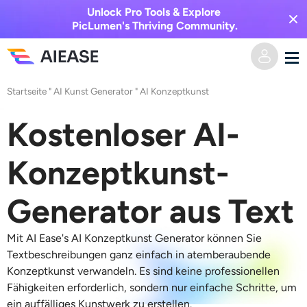
Unlock Pro Tools & Explore
PicLumen's Thriving Community.
Startseite
"
AI Kunst Generator
"
AI Konzeptkunst
Heim
Kostenloser AI-
KI-Video
Konzeptkunst-
Videoeffekte
Text zu Video
Generator aus Text
Bild zu Video
KI-Bild
Mit AI Ease's
AI Konzeptkunst
Generator können Sie
Videoeffekte
KI-Werkzeuge
Bild zu Bild
Textbeschreibungen ganz einfach in atemberaubende
Konzeptkunst verwandeln. Es sind keine professionellen
KI-Kuss-Generator
Text zu Bild
Fähigkeiten erforderlich, sondern nur einfache Schritte, um
Auszeichnung
Foto-Editor & -Creator
ein auffälliges Kunstwerk zu erstellen.