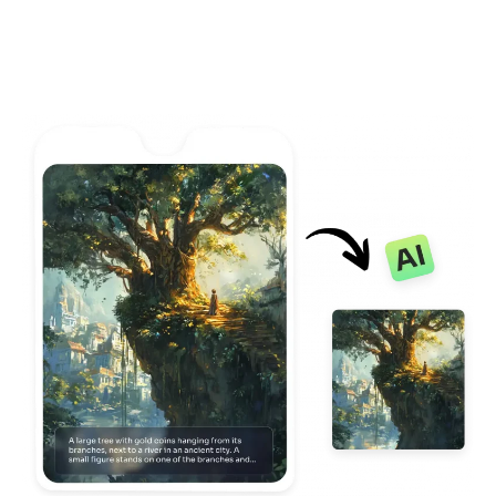
KI neu einfärben
KI-Stil-Bildgenerator
Hochformat-Werkzeuge
Frisuren-Wechsler
Kleiderbügel
KI-Baby
KI-Filter
Headshot-Generator Pro