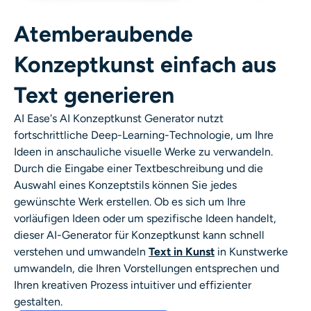
KI-Headshot-Generator
Atemberaubende
Passfoto-Ersteller
Konzeptkunst einfach aus
Video-Werkzeuge
Text generieren
AI Ease's
AI Konzeptkunst
Generator nutzt
Videoeffekte
fortschrittliche Deep-Learning-Technologie, um Ihre
Ideen in anschauliche visuelle Werke zu verwandeln.
Video-Verstärker
Durch die Eingabe einer Textbeschreibung und die
Auswahl eines Konzeptstils können Sie jedes
Video-Wasserzeichen-Entferner
gewünschte Werk erstellen. Ob es sich um Ihre
vorläufigen Ideen oder um spezifische Ideen handelt,
dieser
AI-Generator für Konzeptkunst
kann schnell
verstehen und umwandeln
Text in Kunst
in Kunstwerke
umwandeln, die Ihren Vorstellungen entsprechen und
Ihren kreativen Prozess intuitiver und effizienter
gestalten.