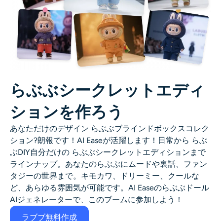
らぶぶシークレットエディ
ションを作ろう
あなただけのデザイン
らぶぶブラインドボックスコレク
ション
?朗報です！AI Easeが活躍します！日常から
らぶ
ぶDIY
自分だけの
らぶぶシークレットエディションまで
ラインナップ。あなたのらぶぶにムードや裏話、ファン
タジーの世界まで。キモカワ、ドリーミー、クールな
ど、あらゆる雰囲気が可能です。AI Easeのらぶぶドール
AIジェネレーターで、このブームに参加しよう！
ラブブ無料作成