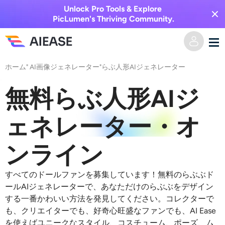
Unlock Pro Tools & Explore
PicLumen's Thriving Community.
ホーム
"
AI画像ジェネレーター
"
らぶ人形AIジェネレーター
ホーム
無料らぶ人形AIジ
AI動画
ェネレーター・オ
動画エフェクト
テキストからビデオへ
ンライン
画像からビデオへ
AI画像
すべてのドールファンを募集しています！無料のらぶぶド
ビデオエフェクト
AIツール
画像から画像へ
ールAIジェネレーターで、あなただけのらぶぶをデザイン
する一番かわいい方法を発見してください。コレクターで
AIキスジェネレーター
テキストから画像へ
も、クリエイターでも、好奇心旺盛なファンでも、AI Ease
プライシング
写真編集＆クリエイター
を使えばユニークなスタイル、コスチューム、ポーズ、ム