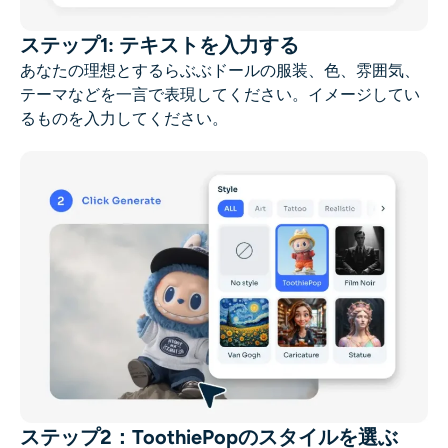
AIヘッドショットジェネレーター
ステップ1: テキストを入力する
パスポート写真メーカー
あなたの理想とするらぶぶドールの服装、色、雰囲気、
テーマなどを一言で表現してください。イメージしてい
るものを入力してください。
ビデオツール
ビデオエフェクト
ビデオエンハンサー
動画ウォーターマーク削除ツール
ステップ2：ToothiePopのスタイルを選ぶ