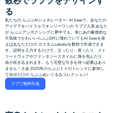
数秒でラブブをデザインす
る
私たちの
らぶぶAIジェネレーター
- AI Easeで、あなたの
アイデアをバイラルでオンリーワンの
ラブブ人形
.あなた
が
らぶぶアンボクシングに夢中でも、単にあの象徴的な
不気味でかわいいらぶぶDIYに憧れていても
AI Easeを使
えば
あなただけの
カスタムLabubu
を数秒で作成できま
す。説明を入力するだけで、立ったり、座ったり、スト
リートウェアやファンタジースタイルに身を包んだり、
命が吹き込まれます。もう完璧な引きを待つ必要はあり
ません！さあ
2025年のらぶぶトイのトレンドに参加し
て
自分だけの
らぶぶぬいぐるみコレクション
!
ラブブ無料作成