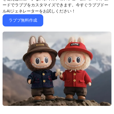
サポートされている AI モデル
ードでラブブをカスタマイズできます。今すぐラブブドー
AIハグジェネレーター
フォトエンハンサー
ルAIジェネレーターをお試しください！
Seedream 5.0 Pro
Nano Banana Pro
Seedream 4.5
ナノバナナ
フラックス Kontext
ラブブ無料作成
AIダンスジェネレーター
オブジェクトリムーバー
サポートされている AI モデル
透かしリムーバー
Seedance 2.0
Kling 2.6 Motion Control
Veo 3.1
Sora 2.0
Kling 2.6 Pro
Kling 2.1 Master
Hailuo 2.3
背景リムーバー
Wan 2.5
AIの背景
写真の復元
AIエクステンダー
AIリプレイサー