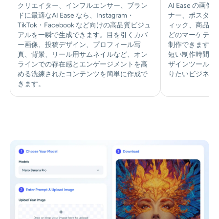
クリエイター、インフルエンサー、ブラン
AI Ease の
ドに最適なAI Ease なら、Instagram・
ナー、ポスター
TikTok・Facebook など向けの高品質ビジュ
ィック、商品画
アルを一瞬で生成できます。目を引くカバ
どのマーケティ
ー画像、投稿デザイン、プロフィール写
制作できます。
真、背景、リール用サムネイルなど、オン
短い制作時間を
ラインでの存在感とエンゲージメントを高
ザインツールな
める洗練されたコンテンツを簡単に作成で
りたいビジネス
きます。