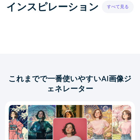
インスピレーション
AIヘッドショットジェネレーター
すべて見る
パスポート写真メーカー
ビデオツール
ビデオエフェクト
ビデオエンハンサー
これまでで一番使いやすいAI画像ジ
ェネレーター
動画ウォーターマーク削除ツール
複数のAIモデルを自由に使い分け
AI Ease なら、複数のハイエンドAI画像モデルにすぐアクセス
でき、目的に合ったモデルを選んで使えます。