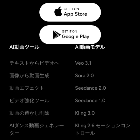
GET IT ON
App Store
GET IT ON
Google Play
AI動画ツール
AI動画モデル
テキストからビデオへ
Veo 3.1
画像から動画生成
Sora 2.0
動画エフェクト
Seedance 2.0
ビデオ強化ツール
Seedance 1.0
動画の透かし削除
Kling 3.0
AIダンス動画ジェネレー
Kling 2.6 モーションコン
ター
トロール