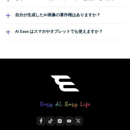
ることができます。
ます。スタイルは、リアル調・シネマティック・3D・ア
AI Ease は、複数のAIモデル、高解像度出力、多彩なスタ
ニメ・水彩・ドット絵など多岐にわたります。さらに、
イル、使いやすい編集ツールを1つのプラットフォームに
自分が生成したAI画像の著作権はありますか？
ライティング、アスペクト比、解像度、テクスチャも細
統合しています。初心者からクリエイター、プロまで、
現時点では、AIアートに関する著作権保護は明確に定ま
かく調整できます。
あらゆる人が目的に合わせて高品質なビジュアルを素早
っていません。プロンプトを入力したユーザー、AIシス
AI Ease はスマホやタブレットでも使えますか？
く生成するのに適したサービスです。
テムの開発者、あるいはその両方に権利があるのかにつ
はい。プラットフォームはレスポンシブ対応しており、
いて、決定的なコンセンサスは存在しません。
スマホやタブレットのブラウザからでも、画像の生成・
編集・ダウンロードが行えます。