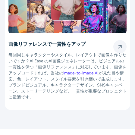
-
Seedream 4.0
– 精細で仕上がりの美しい高品質画像に最適。
-
Flux Kontext
– 複雑なシーンも得意な、コンテキスト理解型
のスマート生成。
-
Nano Banana
と
Nano Banana Pro
– 読みやすいテキスト入り
画像や、スタイルコントロールに優れたモデル。
モデルはいつでも切り替え可能。ひとつのプラットフォーム
た
で、さまざまなビジュアルスタイルや描画品質、アート表現を
試せます。今すぐAI画像ジェネレーターをお試しください。
を
。
ト