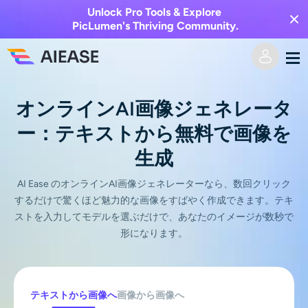
Unlock Pro Tools & Explore
PicLumen's Thriving Community.
ホーム
オンラインAI画像ジェネレータ
ー：テキストから無料で画像を
AI動画
生成
動画エフェクト
テキストからビデオへ
AI Ease のオンラインAI画像ジェネレーターなら、数回クリック
するだけで驚くほど魅力的な画像をすばやく作成できます。テキ
画像からビデオへ
AI画像
ストを入力してモデルを選ぶだけで、あなたのイメージが数秒で
形になります。
ビデオエフェクト
AIツール
画像から画像へ
AIキスジェネレーター
テキストから画像へ
プライシング
写真編集＆クリエイター
テキストから画像へ
画像から画像へ