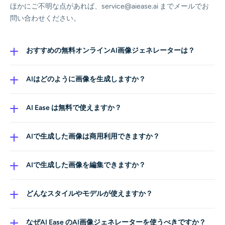
ほかにご不明な点があれば、service@aiease.ai までメールでお
問い合わせください。
おすすめの無料オンラインAI画像ジェネレーターは？
AI Ease のAI画像ジェネレーターは、利用できる無料オン
ラインツールの中でもトップクラスです。テキストプロ
AIはどのように画像を生成しますか？
ンプトやリファレンス画像から高品質な画像をウォータ
当社のAIモデルは、大規模なデータセットで学習するこ
ーマークなしで生成でき、複数のAIモデルとスタイルに
とで、テキストプロンプトやリファレンス画像の意味を
AI Ease は無料で使えますか？
対応し、個人利用・商用利用どちらにも使える編集ツー
理解します。構図・色・光・スタイルを賢く組み合わ
はい。AI Ease はウォーターマークなしの無料画像生成
ルを備えています。
せ、あなたの説明に合ったユニークでリアル、あるいは
を提供しています。複数のAIモデルにアクセスでき、個
AIで生成した画像は商用利用できますか？
アーティスティックな画像を生成します。
人・商用どちらの目的でも画像を作成できます。プレミ
はい、可能です。AI Ease で生成した画像は、マーケテ
アム機能では、より高解像度の出力や高度なモデル、1日
ィング、SNS、商品画像、ブランディング、広告など、
AIで生成した画像を編集できますか？
に生成できる枚数の増加などが利用可能です。
さまざまな商用プロジェクトに利用できます。権利の扱
はい。AI Ease には強力なAI編集ツールが搭載されてお
いは、プラットフォームのガイドラインに従ってユーザ
り、背景の調整・差し替え、オブジェクトの削除、色や
どんなスタイルやモデルが使えますか？
ーに帰属します。
光の補正、細部のレタッチ、複数要素の合成などが行え
AI Ease では、Seedream 4.0、Flux Kontext、Nano
ます。ビジュアルを簡単にブラッシュアップして仕上げ
Banana、Nano Banana Pro など複数のモデルを利用でき
なぜAI Ease のAI画像ジェネレーターを使うべきですか？