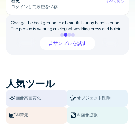
歴史
すべて見る
AIリカラー
ログインして履歴を保存
AIスタイル画像ジェネレーター
Change the background to a beautiful sunny beach scene.
The person is wearing an elegant wedding dress and holding
a bouquet of pink flowers. Capture a bright summer
ポートレートツール
atmosphere with ocean waves and warm sunlight. Maintain
Before
After
サンプルを試す
the person’s identity, pose, and realism.
ヘアスタイルチェンジャー
衣類チェンジャー
人気ツール
AIベイビー
画像高画質化
オブジェクト削除
AIフィルター
AI背景
AI画像拡張
ヘッドショットジェネレータープロ