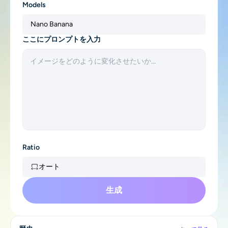
Models
サポートされている AI モデル
AIハグジェネレーター
フォトエンハンサー
Seedream 5.0 Pro
Nano Banana Pro
Seedream 4.5
Nano Banana
ナノバナナ
フラックス Kontext
ここにプロンプトを入力
AIダンスジェネレーター
オブジェクトリムーバー
サポートされている AI モデル
透かしリムーバー
Seedance 2.0
Kling 2.6 Motion Control
Veo 3.1
Sora 2.0
Kling 2.6 Pro
Kling 2.1 Master
Hailuo 2.3
背景リムーバー
Wan 2.5
AIの背景
Ratio
写真の復元
オート
AIエクステンダー
生成
AIリプレイサー