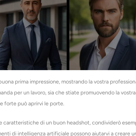
ona prima impressione, mostrando la vostra professionalit
anda per un lavoro, sia che stiate promuovendo la vostra a
 forte può aprirvi le porte.
 le caratteristiche di un buon headshot, condividerò esempi
ti di intelligenza artificiale possono aiutarvi a creare 