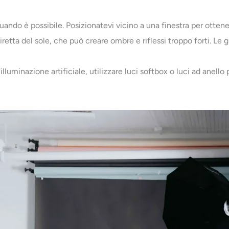
uando è possibile. Posizionatevi vicino a una finestra per otten
diretta del sole, che può creare ombre e riflessi troppo forti. L
 l'illuminazione artificiale, utilizzare luci softbox o luci ad anel