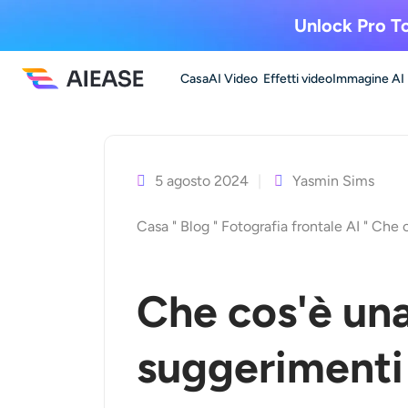
Unlock Pro To
Casa
AI Video
Effetti video
Immagine AI
Vai
al
contenuto
5 agosto 2024
Yasmin Sims
Casa
"
Blog
"
Fotografia frontale AI
"
Che c
Che cos'è una
suggerimenti 