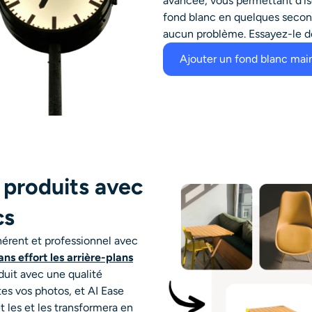
avancée, vous permettant d'iso
fond blanc
en quelques second
aucun problème. Essayez-le d
Ajouter un fond blanc mai
 produits avec
cs
hérent et professionnel avec
ans effort les arrière-plans
duit avec une qualité
utes vos photos,
et AI Ease
t les
et les transformera en