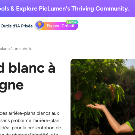
ols & Explore
PicLumen's Thriving Community.
Espace Créatif
Outils d’IA
Prisée
 blanc à une photo
d blanc à
igne
 des arrière-plans blancs aux
ans problème l'arrière-plan
. Idéal pour la présentation de
on de photos d'identité, etc.