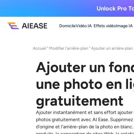
Unlock Pro To
Domicile
Vidéo IA
Effets vidéo
Image IA
Accueil
"
Modifier l'arrière-plan
"
Ajouter un arrière-plan
Ajouter un fon
une photo en l
gratuitement
Ajouter instantanément et sans effort
ajouter
photos
gratuitement avec AI Ease. Supprimez s
d'origine et
l'arrière-plan de la photo en blanc
produits, la conception de sites Web, la créati