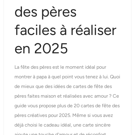
Modèles d’IA pris en charge
des pères
Générateur de câlins IA
Rehausseur de photos
Seedream 5.0 Pro
Nano Banana Pro
Seedream 4.5
Nano banane
Flux Kontext
Générateur de danse IA
faciles à réaliser
Extracteur d’objets
Modèles d’IA pris en charge
Dissolvant de filigrane
en 2025
Seedance 2.0
Kling 2.6 Motion Control
Veo 3.1
Sora 2.0
Kling 2.6 Pro
Kling 2.1 Master
Hailuo 2.3
Effaceur d’arrière-plan
Wan 2.5
La fête des pères est le moment idéal pour
Contexte de l’IA
montrer à papa à quel point vous tenez à lui. Quoi
de mieux que des idées de cartes de fête des
Restauration de photos
pères faites maison et réalisées avec amour ? Ce
guide vous propose plus de 20 cartes de fête des
Prolongateur d’IA
pères créatives pour 2025. Même si vous avez
Remplacement IA
déjà choisi le cadeau idéal, une carte sincère
ajoute une touche d'amour et de réconfort.