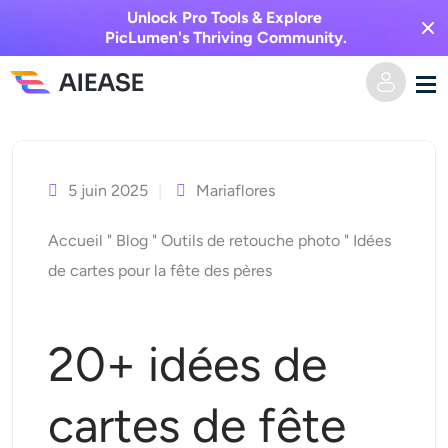
Unlock Pro Tools & Explore
PicLumen's Thriving Community.
Skip
Domicile
to
content
5 juin 2025
Mariaflores
Vidéo IA
Accueil
"
Blog
"
Outils de retouche photo
"
Idées
Effets vidéo
Texte en vidéo
de cartes pour la fête des pères
De l’image à la vidéo
Image IA
20+ idées de
Effets vidéo
Outils d’IA
Image vers image
cartes de fête
Générateur de baisers IA
Texte en image
Prisée
Éditeur et créateur de photos