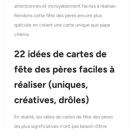
Générateur de tirs à la tête IA
attentionnés et incroyablement faciles à réaliser.
Rendons cette fête des pères encore plus
Créateur de photos d’identité
spéciale en créant une carte unique que papa
chérira.
Outils vidéo
22 idées de cartes de
Effets vidéo
fête des pères faciles à
Amplificateur vidéo
réaliser (uniques,
Suppression de filigrane vidéo
créatives, drôles)
En réalité, les idées de cartes de fête des pères
les plus significatives n'ont pas besoin d'être