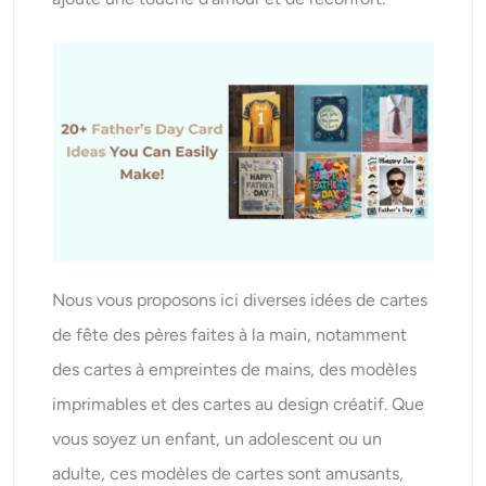
AI Recolor
Générateur d’images stylisées par IA
Outils de portrait
Changeur de coiffure
Changeur de vêtements
Nous vous proposons ici diverses idées de cartes
Bébé IA
de fête des pères faites à la main, notamment
des cartes à empreintes de mains, des modèles
Filtre AI
imprimables et des cartes au design créatif. Que
vous soyez un enfant, un adolescent ou un
Générateur de tirs à la tête Pro
adulte, ces modèles de cartes sont amusants,