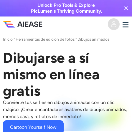
Unlock Pro Tools & Explore
PicLumen's Thriving Community.
Inicio
"
Herramientas de edición de fotos
"
Dibujos animados
Hogar
Dibujarse a sí
AI Video
mismo en línea
Efectos de video
Texto a video
gratis
Imagen a video
Imagen AI
Convierte tus selfies en dibujos animados con un clic
Efectos de video
Herramientas de IA
Imagen a imagen
mágico. ¡Crear encantadores avatares de dibujos animados,
memes cara, y retratos de inmediato!
Generador de besos de IA
Texto a imagen
Precios
Editor y creador de fotos
Cartoon Yourself Now