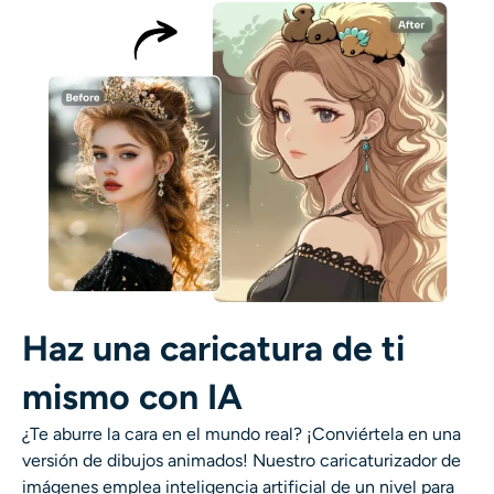
AI Recolor
Generador de Imágenes con Estilo por IA
Herramientas de retrato
Cambiador de peinado
Cambiador de ropa
Bebé IA
Haz una caricatura de ti
mismo con IA
Filtro AI
¿Te aburre la cara en el mundo real? ¡Conviértela en una
Generador de disparos a la cabeza Pro
versión de dibujos animados! Nuestro caricaturizador de
imágenes emplea inteligencia artificial de un nivel para