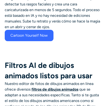
Generador de disparos a la cabeza con IA
detectar tus rasgos faciales y crea una cara
caricaturizada en menos de 5 segundos. Todo el proceso
está basado en IA y no hay necesidad de ediciones
Creador de fotos de pasaporte
manuales. Sube tu retrato y verás cómo se hace la magia
en un abrir y cerrar de ojos.
Herramientas de video
Cartoon Yourself Now
Efectos de video
Potenciador de video
Filtros AI de dibujos
Quitar marca de agua de video
animados listos para usar
Nuestro editor de fotos de dibujos animados en línea
ofrece diversos
filtros de dibujos animados
que se
adaptan a sus necesidades específicas. Tanto si te gusta
el estilo de los dibujos animados americanos como si