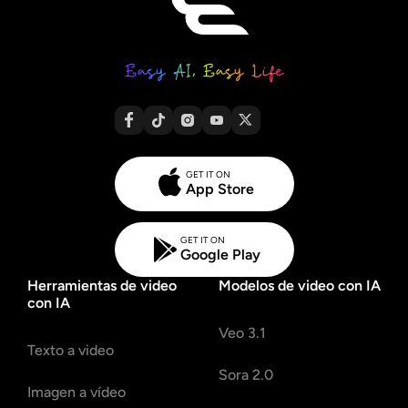
GET IT ON
App Store
GET IT ON
Google Play
Herramientas de video
Modelos de video con IA
con IA
Veo 3.1
Texto a video
Sora 2.0
Imagen a vídeo