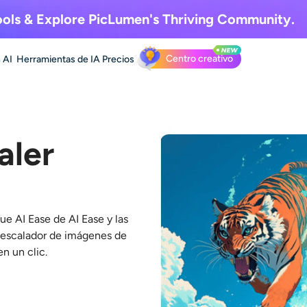
ols & Explore
PicLumen's Thriving Community.
Centro creativo
 AI
Herramientas de IA
Precios
aler
que AI Ease
de AI Ease
y las
escalador de imágenes de
en un clic.