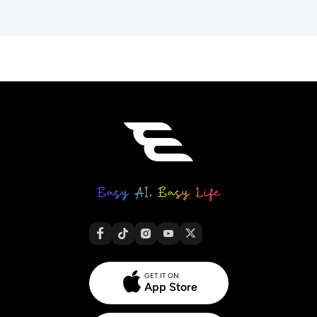
GET IT ON
App Store