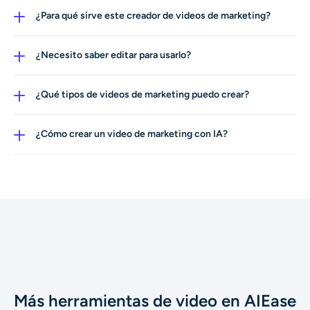
¿Para qué sirve este creador de videos de marketing?
Este creador de videos de marketing te ayuda a generar
videos para promoción de productos, marketing de
¿Necesito saber editar para usarlo?
marca, redes sociales, campañas de email y otras
No. A diferencia de las herramientas tradicionales de
necesidades de marketing para tu negocio.
video marketing, esta herramienta genera videos
¿Qué tipos de videos de marketing puedo crear?
completos automáticamente. No se requiere experiencia
Puedes crear videos de producto, videos de marketing
en edición ni diseño.
digital, promos de marca y videos para marketing de
¿Cómo crear un video de marketing con IA?
negocio en sitios web, redes sociales y anuncios.
Sube tus materiales de imagen. Simplemente describe tu
producto, campaña o mensaje. Elige el formato que
necesites. Y la IA se encarga de las imágenes, el
movimiento y el audio, entregando un video de marketing
listo para usar en minutos.
Más herramientas de video en AIEase