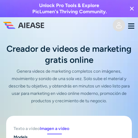
Unlock Pro Tools & Explore
PicLumen's Thriving Community.
Hogar
Creador de videos de marketing
gratis online
AI Video
Genera videos de marketing completos con imágenes,
Efectos de video
Texto a video
movimiento y sonido de una sola vez. Solo sube el material y
describe tu objetivo, y obtendrás en minutos un video listo para
Imagen a video
usar para marketing en video online moderno, promoción de
Imagen AI
productos y crecimiento de tu negocio.
Efectos de video
Herramientas de IA
Imagen a imagen
Generador de besos de IA
Texto a imagen
Texto a vídeo
Imagen a vídeo
Precios
Editor y creador de fotos
Models