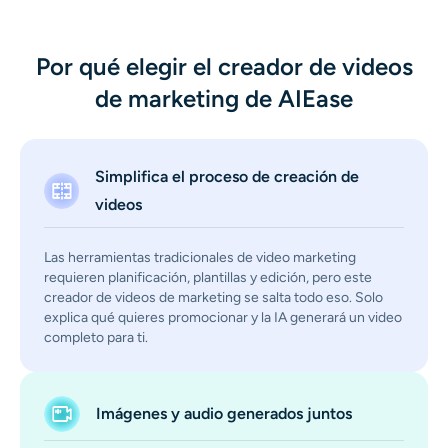
Generador de disparos a la cabeza con IA
Por qué elegir el creador de videos
Creador de fotos de pasaporte
de marketing de AIEase
Herramientas de video
Simplifica el proceso de creación de
Efectos de video
videos
Potenciador de video
Las herramientas tradicionales de video marketing
requieren planificación, plantillas y edición, pero este
Quitar marca de agua de video
creador de videos de marketing se salta todo eso. Solo
explica qué quieres promocionar y la IA generará un video
completo para ti.
Imágenes y audio generados juntos