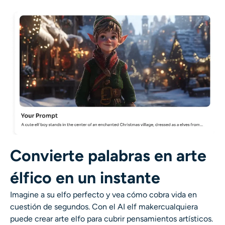
AI Recolor
Generador de Imágenes con Estilo por IA
Herramientas de retrato
Cambiador de peinado
Cambiador de ropa
Bebé IA
Convierte palabras en arte
élfico en un instante
Filtro AI
Imagine a su elfo perfecto y vea cómo cobra vida en
Generador de disparos a la cabeza Pro
cuestión de segundos. Con el
AI elf maker
cualquiera
puede crear
arte elfo
para cubrir pensamientos artísticos.