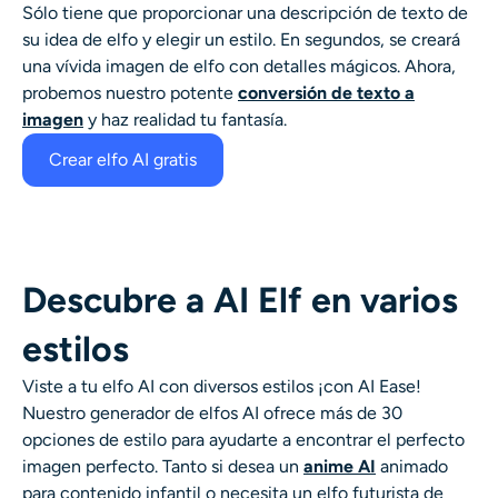
Sólo tiene que proporcionar una descripción de texto de
Generador de disparos a la cabeza con IA
su
idea de elfo
y elegir un estilo. En segundos, se creará
una vívida imagen de elfo con detalles mágicos. Ahora,
Creador de fotos de pasaporte
probemos nuestro potente
conversión de texto a
imagen
y haz realidad tu fantasía.
Herramientas de video
Crear elfo AI gratis
Efectos de video
Potenciador de video
Descubre a AI Elf en varios
Quitar marca de agua de video
estilos
Viste a tu
elfo AI
con diversos estilos
¡con AI Ease!
Nuestro generador de elfos AI ofrece más de 30
opciones de estilo para ayudarte a encontrar el perfecto
imagen
perfecto. Tanto si desea un
anime AI
animado
para contenido infantil o necesita un elfo futurista de