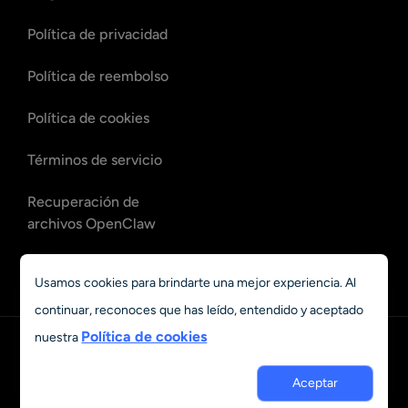
Política de privacidad
Política de reembolso
Política de cookies
Términos de servicio
Recuperación de
archivos OpenClaw
Recuperación de
Usamos cookies para brindarte una mejor experiencia. Al
correos de OpenClaw
continuar, reconoces que has leído, entendido y aceptado
Política de cookies
nuestra
Español
Aceptar
© 2023 - 2026 Grand Vision Tech Software Limited. All rights
reserved.