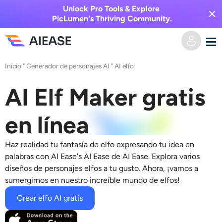
Unlock Pro Tools & Explore
PicLumen's Thriving Community.
Inicio
"
Generador de personajes AI
"
AI elfo
Hogar
AI Elf Maker gratis
AI Video
en línea
Efectos de video
Texto a video
Haz realidad tu fantasía de elfo expresando tu idea en
Imagen a video
Imagen AI
palabras con AI Ease's
AI Ease
de AI Ease. Explora varios
diseños de personajes elfos a tu gusto. Ahora, ¡vamos a
Efectos de video
sumergirnos en nuestro increíble mundo de elfos!
Herramientas de IA
Imagen a imagen
Crear elfo AI gratis
Generador de besos de IA
Texto a imagen
Precios
Editor y creador de fotos