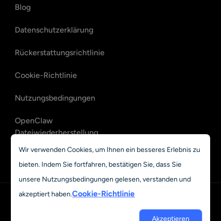
Blog
Datenschutzerklärung
Rückerstattungsrichtlinie
Cookie-Richtlinie
Nutzungsbedingungen
OpenClaw
Dateiwiederherstellung
Wir verwenden Cookies, um Ihnen ein besseres Erlebnis zu
OpenClaw E-Mail-
bieten. Indem Sie fortfahren, bestätigen Sie, dass Sie
Wiederherstellung
unsere Nutzungsbedingungen gelesen, verstanden und
Cookie-Richtlinie
akzeptiert haben.
Deutsch
© 2023 - 2026 Grand Vision Tech Software Limited. All rights
Akzeptieren