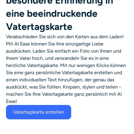
besondere Erinnerung in
KI-Headshot-Generator
eine beeindruckende
Passfoto-Ersteller
Vatertagskarte
Video-Werkzeuge
Verabschieden Sie sich von den Karten aus dem Laden!
Mit AI Ease können Sie Ihre einzigartige Liebe
ausdrücken. Laden Sie einfach ein Foto von Ihnen und
Videoeffekte
Ihrem Vater hoch, und verwandeln Sie es in eine
herzliche Vatertagskarte. Mit nur wenigen Klicks können
Video-Verstärker
Sie eine ganz persönliche Vatertagskarte erstellen und
einen individuellen Text hinzufügen, der genau das
Video-Wasserzeichen-Entferner
ausdrückt, was Sie fühlen. Knipsen, stylen und teilen -
machen Sie Ihre Vatertagskarte ganz persönlich mit AI
Ease!
Vatertagskarte erstellen