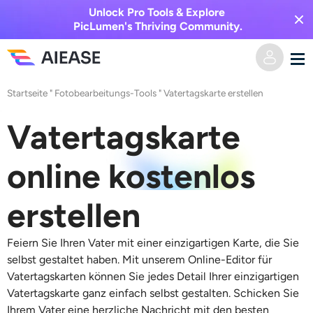
Unlock Pro Tools & Explore
PicLumen's Thriving Community.
Startseite
"
Fotobearbeitungs-Tools
"
Vatertagskarte erstellen
Heim
Vatertagskarte
KI-Video
online kostenlos
Videoeffekte
Text zu Video
erstellen
Bild zu Video
KI-Bild
Feiern Sie Ihren Vater mit einer einzigartigen Karte, die Sie
Videoeffekte
KI-Werkzeuge
Bild zu Bild
selbst gestaltet haben. Mit unserem Online-Editor für
Vatertagskarten können Sie jedes Detail Ihrer einzigartigen
KI-Kuss-Generator
Text zu Bild
Vatertagskarte ganz einfach selbst gestalten. Schicken Sie
Auszeichnung
Foto-Editor & -Creator
Ihrem Vater eine herzliche Nachricht mit den besten