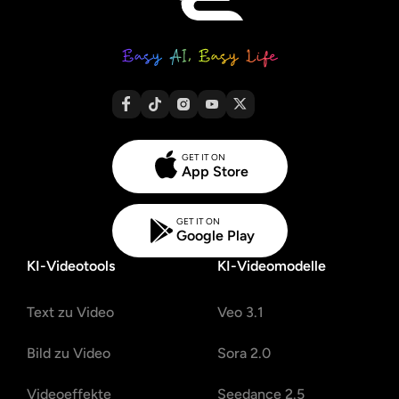
GET IT ON
App Store
GET IT ON
Google Play
KI-Videotools
KI-Videomodelle
Text zu Video
Veo 3.1
Bild zu Video
Sora 2.0
Videoeffekte
Seedance 2.5