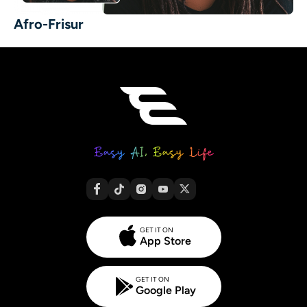
Afro-Frisur
GET IT ON
App Store
GET IT ON
Google Play