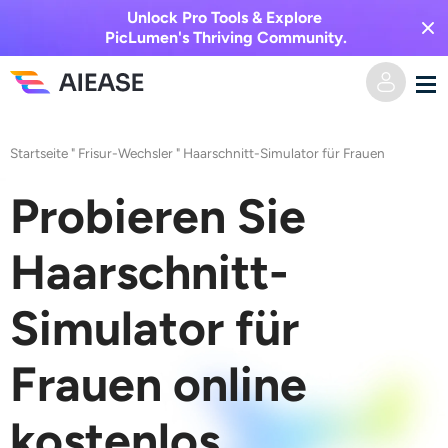
Unlock Pro Tools & Explore
PicLumen's Thriving Community.
Heim
Startseite
"
Frisur-Wechsler
"
Haarschnitt-Simulator für Frauen
KI-Video
Probieren Sie
Videoeffekte
Text zu Video
Haarschnitt-
Bild zu Video
KI-Bild
Simulator für
Videoeffekte
KI-Werkzeuge
Bild zu Bild
Frauen online
KI-Kuss-Generator
Text zu Bild
kostenlos
Auszeichnung
Foto-Editor & -Creator