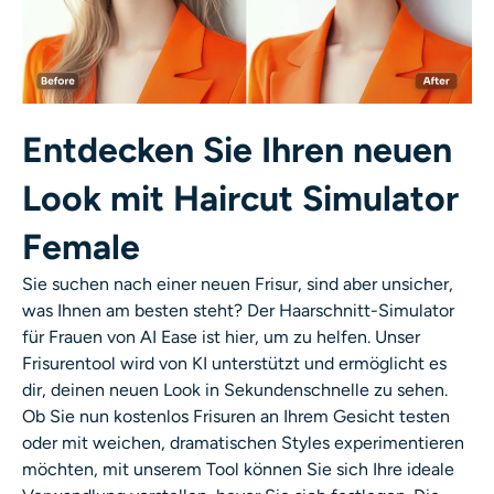
KI-Headshot-Generator
Passfoto-Ersteller
Video-Werkzeuge
Entdecken Sie Ihren neuen
Look mit Haircut Simulator
Videoeffekte
Female
Video-Verstärker
Sie suchen nach einer neuen Frisur, sind aber unsicher,
was Ihnen am besten steht? Der
Haarschnitt-Simulator
Video-Wasserzeichen-Entferner
für Frauen
von AI Ease ist hier, um zu helfen. Unser
Frisurentool wird von KI unterstützt und ermöglicht es
dir, deinen neuen Look in Sekundenschnelle zu sehen.
Ob Sie nun kostenlos Frisuren an Ihrem Gesicht testen
oder mit weichen, dramatischen Styles experimentieren
möchten, mit unserem Tool können Sie sich Ihre ideale