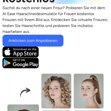
Unterstützte KI-Modelle
KI-Umarmungsgenerator
Foto-Verstärker
Suchst du nach einer neuen Frisur? Probieren Sie mit dem
Seedream 5.0 Pro
Nano Banana Pro
Seedream 4.5
AI Ease Haarschneidesimulator für Frauen kostenlos
Nano Banane
Flux Kontext
Frisuren mit Ihrem Bild aus. Entdecken Sie virtuelle Frisuren,
KI-Tanzgenerator
Objekt-Entferner
testen Sie Haarschnitte und probieren Sie mühelos
Unterstützte KI-Modelle
Haarfarben aus.
Wasserzeichen-Entferner
Seedance 2.0
Kling 2.6 Motion Control
Veo 3.1
Anklicken zum Anprobieren
Sora 2.0
Kling 2.6 Pro
Kling 2.1 Master
Hailuo 2.3
Hintergrund-Entferner
Wan 2.5
KI-Hintergrund
Restaurierung von Fotos
KI-Extender
KI-Ersatz