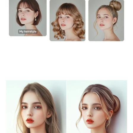
KI neu einfärben
KI-Stil-Bildgenerator
Hochformat-Werkzeuge
Frisuren-Wechsler
Kleiderbügel
KI-Baby
KI-Filter
Headshot-Generator Pro