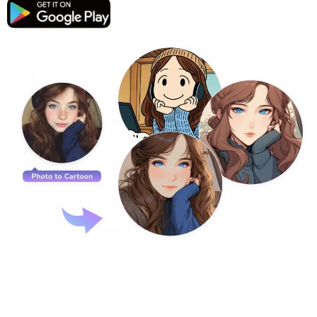
支援的人工智慧模型
AI擁抱生成器
照片增強器
Seedream 5.0 專業版
Nano Banana Pro
Seedream 4.5
納米香蕉
通量 Kontext
AI舞蹈生成器
物件移除器
支援的人工智慧模型
浮水印去除器
Seedance 2.0
Kling 2.6 Motion Control
Veo 3.1
Sora 2.0
Kling 2.6 Pro
Kling 2.1 Master
Hailuo 2.3
背景去除劑
Wan 2.5
AI背景
照片修復
AI擴展器
人工智慧替換器