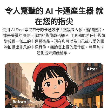
AI重新著色
令人驚豔的 AI 卡通產生器 就
AI 風格圖片生成器
在您的指尖
使用 AI Ease 享受神奇的卡通效果！無論是人像、寵物照片，
肖像工具
或是美麗的風景，我們的影像轉卡通 AI 工具都能將任何影像
變成獨一無二的卡通藝術品。現在您可以為自己或心愛的寵
髮型更換器
物拍攝出非凡的卡通肖像。無論您上傳的是什麼，將照片卡
通化從未如此簡單。
換衣服
AI寶貝
AI濾鏡
爆頭生成器專業版