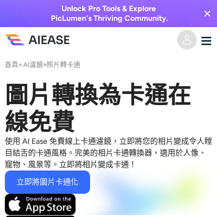
Unlock Pro Tools & Explore
PicLumen's Thriving Community.
首頁
»
AI濾鏡
»
照片轉卡通
家
圖片轉換為卡通在
AI視頻
線免費
視覺特效
文字轉視頻
使用 AI Ease 免費線上卡通濾鏡，立即將您的相片變成令人瞠
圖像轉視頻
AI圖像
目結舌的卡通風格。完美的相片卡通轉換器，適用於人像、
寵物、風景等。立即將相片變成卡通！
視頻效果
人工智慧工具
以圖生圖
立即將圖片卡通化
AI親吻生成器
文字轉圖片
定價
相片編輯與創作工具