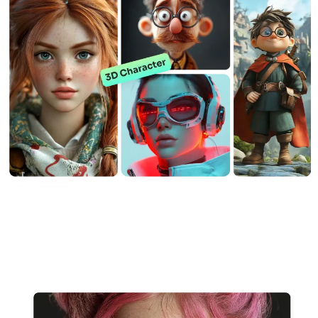
支援的人工智慧模型
AI擁抱生成器
照片增強器
Seedream 5.0 專業版
Nano Banana Pro
Seedream 4.5
納米香蕉
通量 Kontext
AI舞蹈生成器
物件移除器
支援的人工智慧模型
浮水印去除器
Seedance 2.0
Kling 2.6 Motion Control
Veo 3.1
Sora 2.0
Kling 2.6 Pro
Kling 2.1 Master
Hailuo 2.3
背景去除劑
Wan 2.5
AI背景
照片修復
AI擴展器
人工智慧替換器