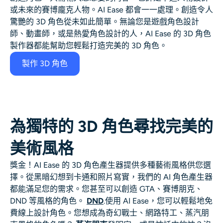
AI頭像生成器
或未來的賽博龐克人物。AI Ease 都會一一處理。創造令人
驚艷的 3D 角色從未如此簡單。無論您是遊戲角色設計
師、動畫師，或是熱愛角色設計的人，AI Ease 的 3D 角色
護照照片製作工具
製作器都能幫助您輕鬆打造完美的 3D 角色。
視頻工具
製作 3D 角色
視頻效果
視頻增強器
為獨特的 3D 角色尋找完美的
美術風格
影片浮水印去除器
獎金！AI Ease 的 3D 角色產生器提供多種藝術風格供您選
擇。從黑暗幻想到卡通和照片寫實，我們的 AI 角色產生器
都能滿足您的需求。您甚至可以創造 GTA、賽博朋克、
DND 等風格的角色。
DND
.使用 AI Ease，您可以輕鬆地免
費線上設計角色。您想成為奇幻戰士、網路特工、蒸汽朋