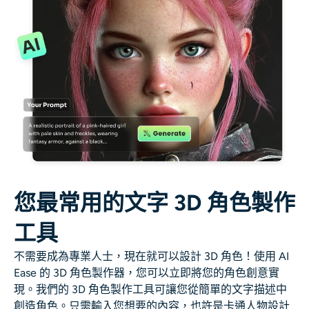
AI重新著色
AI 風格圖片生成器
肖像工具
髮型更換器
換衣服
您最常用的文字 3D 角色製作
AI寶貝
工具
AI濾鏡
不需要成為專業人士，現在就可以設計 3D 角色！使用 AI
Ease 的 3D 角色製作器，您可以立即將您的角色創意實
爆頭生成器專業版
現。我們的 3D 角色製作工具可讓您從簡單的文字描述中
創造角色。只需輸入您想要的內容，也許是卡通人物設計