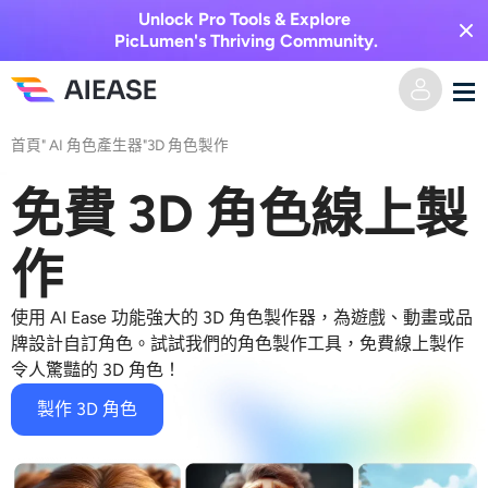
Unlock Pro Tools & Explore
PicLumen's Thriving Community.
首頁
"
AI 角色產生器
"
3D 角色製作
家
免費 3D 角色線上製
AI視頻
作
視覺特效
文字轉視頻
使用 AI Ease 功能強大的 3D 角色製作器，為遊戲、動畫或品
圖像轉視頻
AI圖像
牌設計自訂角色。試試我們的角色製作工具，免費線上製作
令人驚豔的 3D 角色！
視頻效果
人工智慧工具
以圖生圖
製作 3D 角色
AI親吻生成器
文字轉圖片
定價
相片編輯與創作工具