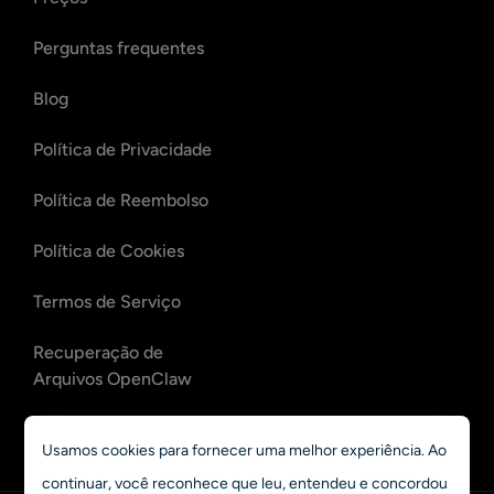
Perguntas frequentes
Blog
Política de Privacidade
Política de Reembolso
Política de Cookies
Termos de Serviço
Recuperação de
Arquivos OpenClaw
Recuperação de E-mails
Usamos cookies para fornecer uma melhor experiência. Ao
OpenClaw
continuar, você reconhece que leu, entendeu e concordou