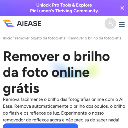
Unlock Pro Tools & Explore
PicLumen's Thriving Community.
Início
"
remover objeto da fotografia
"
Remover o brilho da fotografia
Casa
Remover o brilho
Vídeo AI
da foto online
Efeitos de vídeo
Texto para vídeo
grátis
Imagem para vídeo
Imagem AI
Remova facilmente o brilho das fotografias online com o AI
Efeitos de vídeo
Ferramentas de IA
Imagem para imagem
Ease. Remova automaticamente o brilho dos óculos, o brilho
do flash e os reflexos de luz. Experimente o nosso
Gerador de beijo AI
Texto para Imagem
removedor de reflexos agora e não precisa de saber nada!
Precificação
Editor e Criador de Fotos