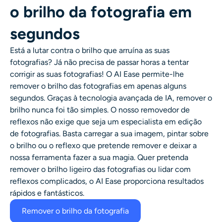
o brilho da fotografia em
Gerador de tiro na cabeça AI
segundos
Criador de fotos para passaporte
Está a lutar contra o brilho que arruína as suas
Ferramentas de vídeo
fotografias? Já não precisa de passar horas a tentar
corrigir as suas fotografias! O AI Ease permite-lhe
remover o brilho das fotografias em apenas alguns
Efeitos de vídeo
segundos. Graças à tecnologia avançada de IA, remover o
brilho nunca foi tão simples. O nosso removedor de
Aprimorador de vídeo
reflexos não exige que seja um especialista em edição
de fotografias. Basta carregar a sua imagem, pintar sobre
Removedor de Marca-d'água de Vídeo
o brilho ou o reflexo que pretende remover e deixar a
nossa ferramenta fazer a sua magia. Quer pretenda
remover o brilho ligeiro das fotografias ou lidar com
reflexos complicados, o AI Ease proporciona resultados
rápidos e fantásticos.
Remover o brilho da fotografia