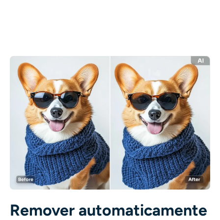
AI Recolorir
Gerador de Imagens com Estilo por IA
Ferramentas de retrato
Trocador de penteado
Trocador de roupas
Bebê AI
Filtro de IA
Gerador de tiro na cabeça Pro
Remover automaticamente