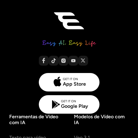
conhecimento com mais precisão do que muitos
modelos concorrentes. Enquanto o Nano Banana é
elogiado pela velocidade e facilidade de uso, e o Flux
Kontext se destaca pelo controle fino e pelo realismo, o
Seedream 4.0 tem como objetivo ficar no meio termo:
oferecer grande fidelidade visual, suporte a várias
referências e flexibilidade de edição. Se você precisa de
controle criativo e preciso com prompts complexos, a
Seedream 4.0 é a sua opção.
GET IT ON
App Store
GET IT ON
Google Play
Ferramentas de Vídeo
Modelos de Vídeo com
com IA
IA
Texto para vídeo
Veo 3.1