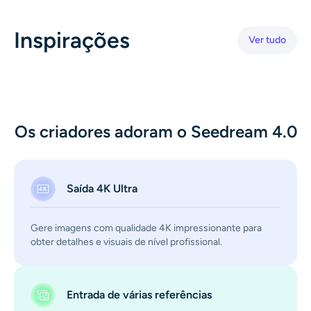
Gerador de tiro na cabeça AI
Inspirações
Ver tudo
Criador de fotos para passaporte
Ferramentas de vídeo
Efeitos de vídeo
Os criadores adoram o Seedream 4.0
Aprimorador de vídeo
Saída 4K Ultra
Removedor de Marca-d'água de Vídeo
Gere imagens com qualidade 4K impressionante para
obter detalhes e visuais de nível profissional.
Entrada de várias referências