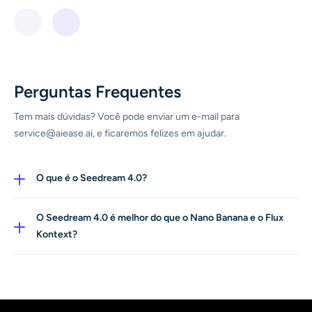
Perguntas Frequentes
Tem mais dúvidas? Você pode enviar um e-mail para
service@aiease.ai, e ficaremos felizes em ajudar.
O que é o Seedream 4.0?
O Seedream 4.0 da ByteDance é o modelo de imagem
de IA de última geração. Ele combina geração e edição
O Seedream 4.0 é melhor do que o Nano Banana e o Flux
em um único modelo, que oferece suporte a edições de
Kontext?
texto para imagem, imagem para imagem e baseadas em
"Melhor" depende do que você precisa. Mas o Seedream
solicitações. O modelo foi projetado para ser sensível ao
4.0 tem alguns pontos fortes claros: Seu recurso
conhecimento, permitindo que ele compreenda sua
orientado pelo conhecimento significa que ele lida com
intenção mais profundamente e forneça resultados com
prompts que envolvem texto, marca ou elementos de
consistência e detalhes.