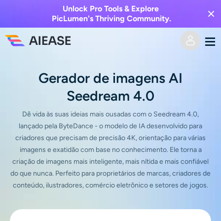
Unlock Pro Tools & Explore
PicLumen's Thriving Community.
Casa
Gerador de imagens AI
Seedream 4.0
Vídeo AI
Dê vida às suas ideias mais ousadas com o Seedream 4.0,
Efeitos de vídeo
Texto para vídeo
lançado pela ByteDance - o modelo de IA desenvolvido para
criadores que precisam de precisão 4K, orientação para várias
Imagem para vídeo
imagens e exatidão com base no conhecimento. Ele torna a
Imagem AI
criação de imagens mais inteligente, mais nítida e mais confiável
do que nunca. Perfeito para proprietários de marcas, criadores de
Efeitos de vídeo
Ferramentas de IA
Imagem para imagem
conteúdo, ilustradores, comércio eletrônico e setores de jogos.
Gerador de beijo AI
Texto para Imagem
Precificação
Editor e Criador de Fotos