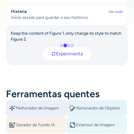
AI Recolorir
História
Ver tudo
Inicie sessão para guardar o seu histórico.
Gerador de Imagens com Estilo por IA
Keep the content of Figure 1, only change its style to match
Ferramentas de retrato
Figure 2.
Before
After
Experimenta
Trocador de penteado
Trocador de roupas
Bebê AI
Ferramentas quentes
Filtro de IA
Melhorador de Imagem
Removedor de Objetos
Gerador de tiro na cabeça Pro
Gerador de Fundo IA
Extensor de Imagem