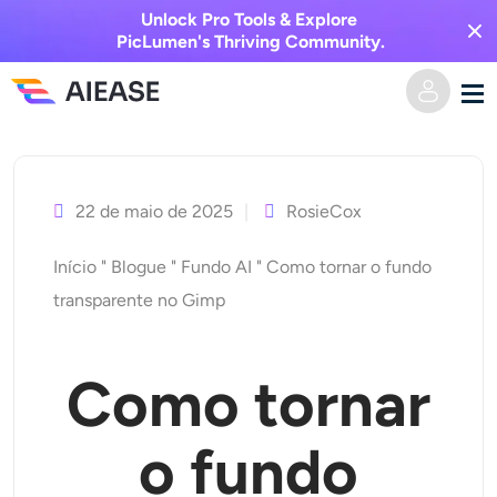
Unlock Pro Tools & Explore
PicLumen's Thriving Community.
Saltar
Casa
para
o
22 de maio de 2025
RosieCox
Vídeo AI
conteúdo
Início
"
Blogue
"
Fundo AI
"
Como tornar o fundo
Efeitos de vídeo
Texto para vídeo
transparente no Gimp
Imagem para vídeo
Imagem AI
Como tornar
Efeitos de vídeo
Ferramentas de IA
Imagem para imagem
o fundo
Gerador de beijo AI
Texto para Imagem
Precificação
Editor e Criador de Fotos