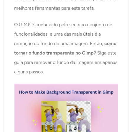
AI Recolorir
melhores ferramentas para esta tarefa.
Gerador de Imagens com Estilo por IA
O GIMP é conhecido pelo seu rico conjunto de
funcionalidades, e uma das mais úteis é a
Ferramentas de retrato
remoção do fundo de uma imagem. Então,
como
tornar o fundo transparente no
Gimp
? Siga este
Trocador de penteado
guia para remover o fundo da imagem em apenas
Trocador de roupas
alguns passos.
Bebê AI
Filtro de IA
Gerador de tiro na cabeça Pro