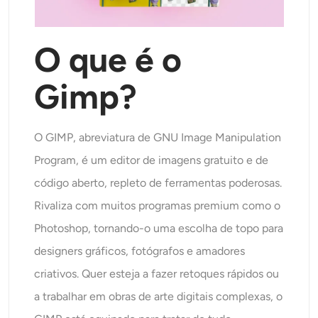
Gerador de tiro na cabeça AI
O que é o
Criador de fotos para passaporte
Gimp?
Ferramentas de vídeo
Efeitos de vídeo
O GIMP, abreviatura de GNU Image Manipulation
Program, é um editor de imagens gratuito e de
Aprimorador de vídeo
código aberto, repleto de ferramentas poderosas.
Removedor de Marca-d'água de Vídeo
Rivaliza com muitos programas premium como o
Photoshop, tornando-o uma escolha de topo para
designers gráficos, fotógrafos e amadores
criativos. Quer esteja a fazer retoques rápidos ou
a trabalhar em obras de arte digitais complexas, o