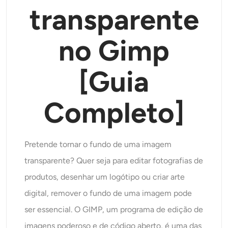
transparente
Modelos de IA suportados
Gerador de abraços AI
Aprimorador de fotos
Seedream 5.0 Pro
Nano Banana Pro
Seedream 4.5
no Gimp
Nano Banana
Fluxo Kontext
Gerador de dança AI
Removedor de objetos
Modelos de IA suportados
[Guia
Removedor de marca d'água
Seedance 2.0
Kling 2.6 Motion Control
Veo 3.1
Sora 2.0
Kling 2.6 Pro
Kling 2.1 Master
Hailuo 2.3
Removedor de fundo
Completo]
Wan 2.5
Antecedentes de IA
Pretende tornar o fundo de uma imagem
Restauração de fotos
transparente? Quer seja para editar fotografias de
produtos, desenhar um logótipo ou criar arte
Extensor de IA
digital, remover o fundo de uma imagem pode
ser essencial. O GIMP, um programa de edição de
Substituto de IA
imagens poderoso e de código aberto, é uma das