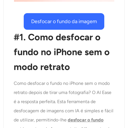
Gerador de tiro na cabeça AI
Criador de fotos para passaporte
Desfocar o fundo da imagem
#1. Como desfocar o
Ferramentas de vídeo
fundo no iPhone sem o
Efeitos de vídeo
modo retrato
Aprimorador de vídeo
Removedor de Marca-d'água de Vídeo
Como desfocar o fundo no iPhone sem o modo
retrato depois de tirar uma fotografia? O AI Ease
é a resposta perfeita. Esta ferramenta de
desfocagem de imagens com IA é simples e fácil
de utilizar, permitindo-lhe
desfocar o fundo