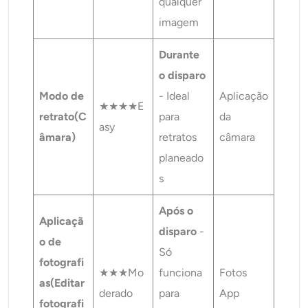
qualquer
imagem
Durante
o disparo
Modo de
- Ideal
Aplicação
★★★★E
retrato
(C
para
da
asy
âmara)
retratos
câmara
planeado
s
Após o
Aplicaçã
disparo
-
o de
Só
fotografi
★★★Mo
funciona
Fotos
as
(Editar
derado
para
App
fotografi