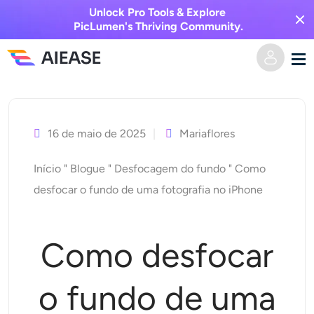
Unlock Pro Tools & Explore
PicLumen's Thriving Community.
Saltar
Casa
para
o
16 de maio de 2025
Mariaflores
Vídeo AI
conteúdo
Início
"
Blogue
"
Desfocagem do fundo
"
Como
Efeitos de vídeo
Texto para vídeo
desfocar o fundo de uma fotografia no iPhone
Imagem para vídeo
Imagem AI
Como desfocar
Efeitos de vídeo
Ferramentas de IA
Imagem para imagem
o fundo de uma
Gerador de beijo AI
Texto para Imagem
Precificação
Editor e Criador de Fotos