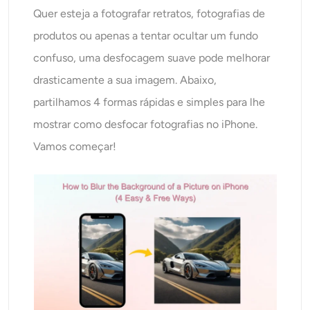
AI Recolorir
Quer esteja a fotografar retratos, fotografias de
produtos ou apenas a tentar ocultar um fundo
Gerador de Imagens com Estilo por IA
confuso, uma desfocagem suave pode melhorar
drasticamente a sua imagem. Abaixo,
Ferramentas de retrato
partilhamos 4 formas rápidas e simples para lhe
mostrar como desfocar fotografias no iPhone.
Trocador de penteado
Vamos começar!
Trocador de roupas
Bebê AI
Filtro de IA
Gerador de tiro na cabeça Pro