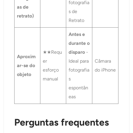
fotografia
as de
s de
retrato)
Retrato
Antes e
durante o
★★Requ
disparo
-
Aproxim
er
Ideal para
Câmara
ar-se do
esforço
fotografia
do iPhone
objeto
manual
s
espontân
eas
Perguntas frequentes