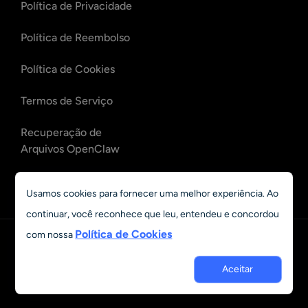
Política de Privacidade
Política de Reembolso
Política de Cookies
Termos de Serviço
Recuperação de
Arquivos OpenClaw
Recuperação de E-mails
Usamos cookies para fornecer uma melhor experiência. Ao
OpenClaw
continuar, você reconhece que leu, entendeu e concordou
Política de Cookies
com nossa
Português
Aceitar
© 2023 - 2026 Grand Vision Tech Software Limited. All rights
reserved.