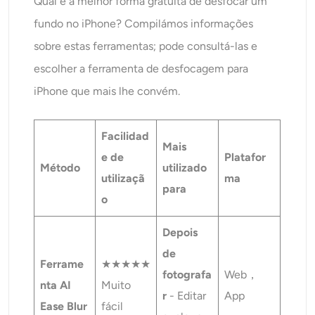
Qual é a melhor forma gratuita de desfocar um
fundo no iPhone? Compilámos informações
sobre estas ferramentas; pode consultá-las e
escolher a ferramenta de desfocagem para
iPhone que mais lhe convém.
Facilidad
Mais
e de
Platafor
Método
utilizado
utilizaçã
ma
para
o
Depois
de
Ferrame
★★★★★
fotografa
Web，
nta AI
Muito
r
- Editar
App
Ease Blur
fácil