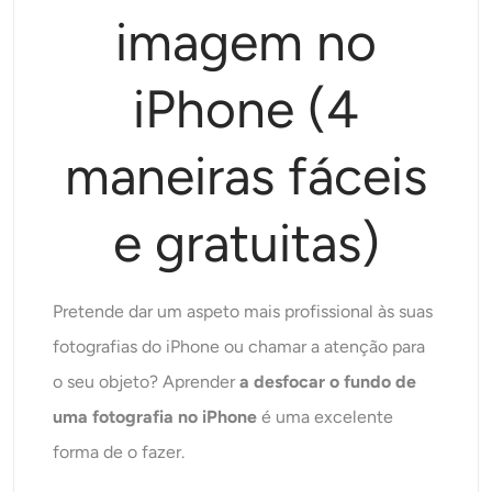
Modelos de IA suportados
imagem no
Gerador de abraços AI
Aprimorador de fotos
Seedream 5.0 Pro
Nano Banana Pro
Seedream 4.5
Nano Banana
Fluxo Kontext
Gerador de dança AI
iPhone (4
Removedor de objetos
Modelos de IA suportados
Removedor de marca d'água
maneiras fáceis
Seedance 2.0
Kling 2.6 Motion Control
Veo 3.1
Sora 2.0
Kling 2.6 Pro
Kling 2.1 Master
Hailuo 2.3
Removedor de fundo
e gratuitas)
Wan 2.5
Antecedentes de IA
Pretende dar um aspeto mais profissional às suas
Restauração de fotos
fotografias do iPhone ou chamar a atenção para
o seu objeto? Aprender
a desfocar o fundo de
Extensor de IA
uma fotografia no iPhone
é uma excelente
forma de o fazer.
Substituto de IA