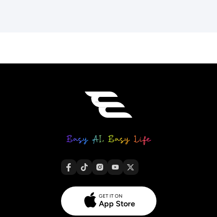
GET IT ON
App Store