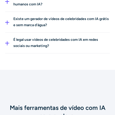
enviar uma foto ou digitar um prompt de texto curto e
humanos com IA?
nosso motor de IA dará vida às suas ideias rapidamente.
A AI Ease permite gerar vídeos inspirados em qualquer
visual de celebridade, como ícones clássicos e estrelas
Existe um gerador de vídeos de celebridades com IA grátis
em alta. Ou você pode criar personalidades fictícias com
e sem marca d'água?
nosso gerador de humanos com IA.
A AI Ease oferece teste gratuito para gerar um vídeo de
celebridade com IA. Depois disso, faça o upgrade para
É legal usar vídeos de celebridades com IA em redes
exportações em HD sem marca d'água e acesso total
sociais ou marketing?
aos recursos.
Os vídeos criados com a AI Ease são simulações virtuais
para entretenimento. Você pode compartilhá-los nas
redes sociais para uso pessoal. No entanto, usar a
imagem de celebridades para fins comerciais pode
envolver direitos de imagem; garanta que você obtenha a
devida autorização para uso em marketing ou promoção.
Mais ferramentas de vídeo com IA