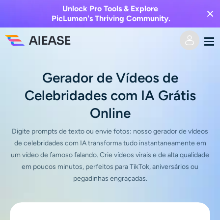
Unlock Pro Tools & Explore
PicLumen's Thriving Community.
Casa
Gerador de Vídeos de
Celebridades com IA Grátis
Vídeo AI
Online
Efeitos de vídeo
Texto para vídeo
Digite prompts de texto ou envie fotos: nosso gerador de vídeos
de celebridades com IA transforma tudo instantaneamente em
Imagem para vídeo
Imagem AI
um vídeo de famoso falando. Crie vídeos virais e de alta qualidade
em poucos minutos, perfeitos para TikTok, aniversários ou
Efeitos de vídeo
Ferramentas de IA
Imagem para imagem
pegadinhas engraçadas.
Gerador de beijo AI
Texto para Imagem
Precificação
Editor e Criador de Fotos