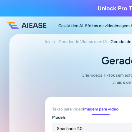
Unlock Pro T
Casa
Vídeo AI
Efeitos de vídeo
Imagem 
Início
Gerador de Vídeos com IA
Gerador de
Gerado
Crie vídeos TikTok sem esf
virais e d
Texto para vídeo
Imagem para vídeo
Models
Seedance 2.0