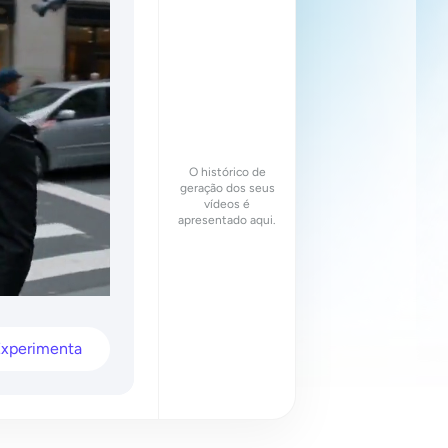
O histórico de
geração dos seus
vídeos é
apresentado aqui.
Experimenta