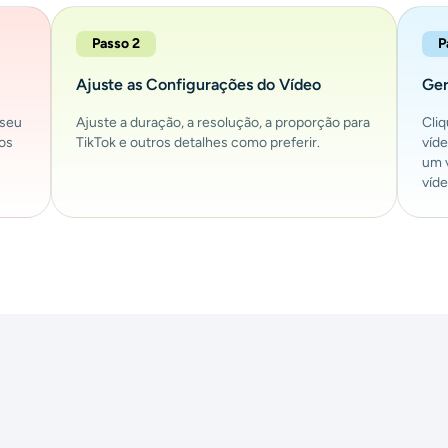
Passo 2
P
Ajuste as Configurações do Vídeo
Ger
 seu
Ajuste a duração, a resolução, a proporção para
Cli
eos
TikTok e outros detalhes como preferir.
víd
um 
víd