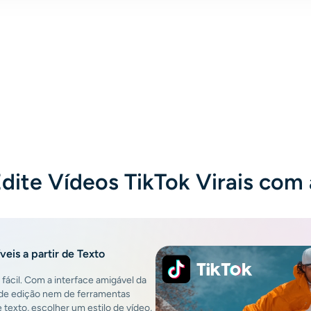
mid-flight, and pedestrians in place. Silence
falls; only his footsteps echo. He brushes
frozen pigeons, eyes a statuesque woman in a
red dress with wind-swept hair, and whispers,
"Perfect." He snaps again—a stronger reverse
shockwave. Time resumes: crowds move,
pigeons scatter, leaves fall. He melts into the
city as the camera cranes up. Fade to black.
dite Vídeos TikTok Virais com
veis a partir de Texto
fácil. Com a interface amigável da
s de edição nem de ferramentas
 texto, escolher um estilo de vídeo,