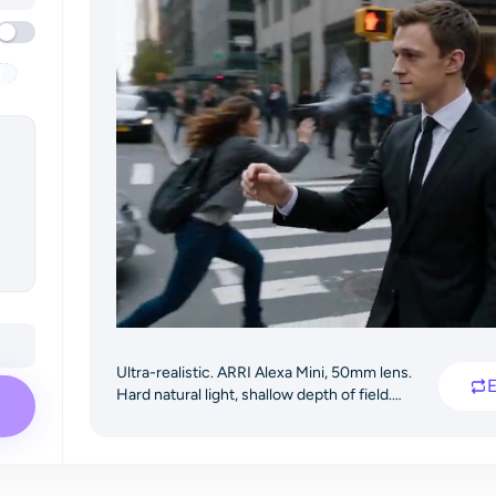
Ultra-realistic. ARRI Alexa Mini, 50mm lens.
Hard natural light, shallow depth of field.
Steadicam medium shot tracks a sharp young
man in a black suit walking through a busy
street. He snaps his fingers: a sharp white
shockwave ripples out, freezing dust, pigeons