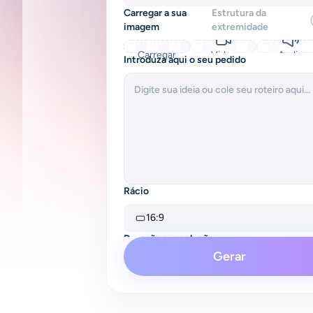
Carregar a sua
Estrutura da
imagem
extremidade
Carregar
Video
Audio
Introduza aqui o seu pedido
Rácio
16:9
Duração e resolução
Gerar
4s
480P
Audio