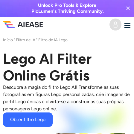
Unlock Pro Tools & Explore
PicLumen's Thriving Community.
Início
"
Filtro de IA
"
Filtro de IA Lego
Casa
Lego AI Filter
Vídeo AI
Online Grátis
Efeitos de vídeo
Texto para vídeo
Descubra a magia do filtro Lego AI! Transforme as suas
Imagem para vídeo
Imagem AI
fotografias em figuras Lego personalizadas, crie imagens de
perfil Lego únicas e divirta-se a construir as suas próprias
Efeitos de vídeo
personagens Lego online.
Ferramentas de IA
Imagem para imagem
Obter filtro Lego
Gerador de beijo AI
Texto para Imagem
Precificação
Editor e Criador de Fotos