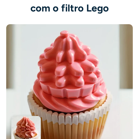
com o filtro Lego
AI Recolorir
Gerador de Imagens com Estilo por IA
Ferramentas de retrato
Trocador de penteado
Trocador de roupas
Bebê AI
Filtro de IA
Gerador de tiro na cabeça Pro