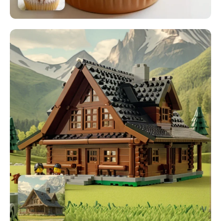
Gerador de tiro na cabeça AI
Criador de fotos para passaporte
Ferramentas de vídeo
Efeitos de vídeo
Aprimorador de vídeo
Removedor de Marca-d'água de Vídeo