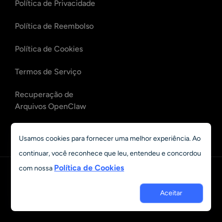
Política de Privacidade
Política de Reembolso
Política de Cookies
Termos de Serviço
Recuperação de
Arquivos OpenClaw
Recuperação de E-mails
Usamos cookies para fornecer uma melhor experiência. Ao
OpenClaw
continuar, você reconhece que leu, entendeu e concordou
Política de Cookies
com nossa
Português
© 2023 - 2026 Grand Vision Tech Software Limited. All rights
Aceitar
reserved.