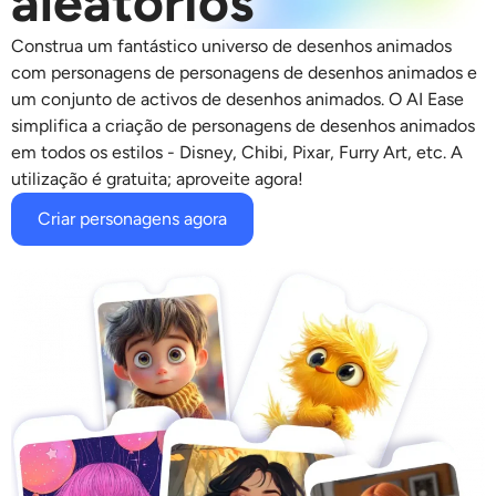
aleatórios
Modelos de IA suportados
Gerador de abraços AI
Aprimorador de fotos
Construa um fantástico
universo de desenhos animados
Seedream 5.0 Pro
Nano Banana Pro
Seedream 4.5
com personagens de
personagens de desenhos animados
e
Nano Banana
Fluxo Kontext
Gerador de dança AI
Removedor de objetos
um conjunto de activos de desenhos animados. O AI Ease
simplifica a criação de
personagens de desenhos animados
Modelos de IA suportados
em todos os estilos - Disney, Chibi, Pixar, Furry Art, etc. A
Removedor de marca d'água
Seedance 2.0
Kling 2.6 Motion Control
Veo 3.1
utilização é gratuita; aproveite agora!
Sora 2.0
Kling 2.6 Pro
Kling 2.1 Master
Hailuo 2.3
Removedor de fundo
Criar personagens agora
Wan 2.5
Antecedentes de IA
Restauração de fotos
Extensor de IA
Substituto de IA