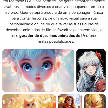
foi tão fácil! O AI Ease permite-lhe gerar instantaneamente
Gerador de tiro na cabeça AI
avatares animados diversos e criativos, poupando tempo e
esforço. Quer esteja à procura de uma personagem única
Criador de fotos para passaporte
para contar histórias, de um novo visual para a sua
personalidade online ou queira ver as suas figuras de
Ferramentas de vídeo
desenhos animados de filmes favoritos ganharem vida, o
nosso
gerador de desenhos animados de IA
oferece
infinitas possibilidades.
Efeitos de vídeo
Aprimorador de vídeo
Removedor de Marca-d'água de Vídeo