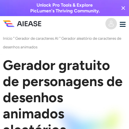
Unlock Pro Tools & Explore
PicLumen's Thriving Community.
Início
"
Gerador de caracteres AI
" Gerador
aleatório de caracteres de
Casa
desenhos animados
Vídeo AI
Gerador gratuito
Efeitos de vídeo
Texto para vídeo
de personagens de
Imagem para vídeo
Imagem AI
desenhos
Efeitos de vídeo
Ferramentas de IA
Imagem para imagem
animados
Gerador de beijo AI
Texto para Imagem
Precificação
Editor e Criador de Fotos