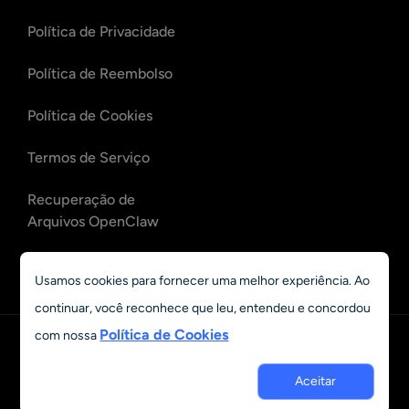
Política de Privacidade
Política de Reembolso
Política de Cookies
Termos de Serviço
Recuperação de
Arquivos OpenClaw
Recuperação de E-mails
Usamos cookies para fornecer uma melhor experiência. Ao
OpenClaw
continuar, você reconhece que leu, entendeu e concordou
Política de Cookies
com nossa
Português
© 2023 - 2026 Grand Vision Tech Software Limited. All rights
Aceitar
reserved.