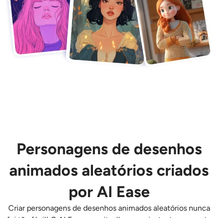
AI Recolorir
Gerador de Imagens com Estilo por IA
Ferramentas de retrato
Trocador de penteado
Trocador de roupas
Bebê AI
Personagens de desenhos
animados aleatórios criados
Filtro de IA
por AI Ease
Gerador de tiro na cabeça Pro
Criar
personagens de desenhos animados aleatórios
nunca