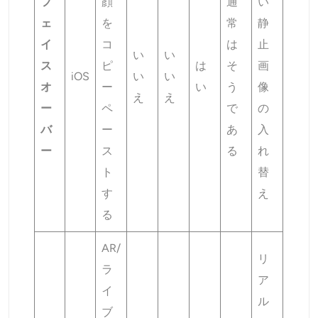
フ
顔
通
い
ェ
を
常
静
イ
コ
は
止
い
い
ス
ピ
は
そ
画
iOS
い
い
オ
ー
い
う
像
え
え
ー
ペ
で
の
バ
ー
あ
入
ー
ス
る
れ
ト
替
す
え
る
AR/
リ
ラ
ア
イ
ル
ブ