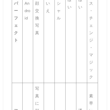
パ
An
顔
い
シ
ス
い
い
ー
dro
交
え
ャ
・
フ
id
換
ル
チ
ェ
写
ェ
ク
真
ン
ト
ジ
・
マ
ジ
ッ
ク
写
真
素
に
早