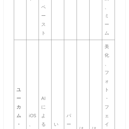
ペ
、
ー
ミ
ス
ー
ト
ム
美
化
、
フ
ォ
ユ
ト
ー
AI
・
カ
に
フ
ム
iOS
よ
パ
ェ
・
、
る
い
ー
イ
は
は