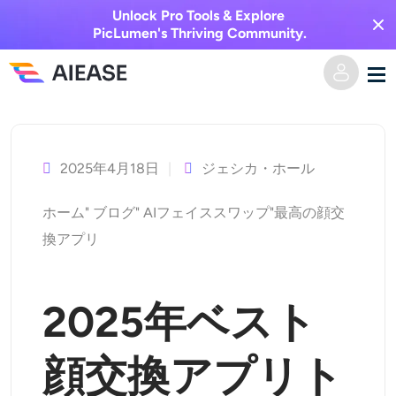
Unlock Pro Tools & Explore
PicLumen's Thriving Community.
コ
ホーム
ン
テ
2025年4月18日
ジェシカ・ホール
AI動画
ン
ホーム
"
ブログ
"
AIフェイススワップ
"
最高の顔交
ツ
動画エフェクト
テキストからビデオへ
換アプリ
へ
ス
画像からビデオへ
AI画像
キ
2025年ベスト
ビデオエフェクト
ッ
AIツール
画像から画像へ
プ
顔交換アプリト
AIキスジェネレーター
テキストから画像へ
プライシング
写真編集＆クリエイター