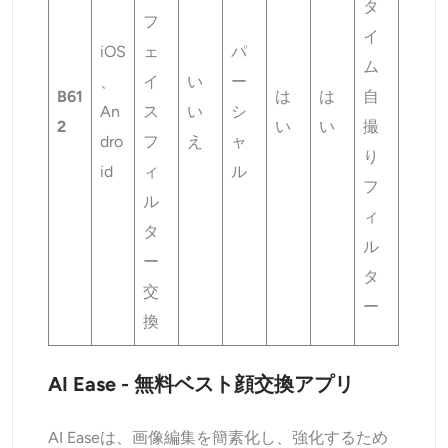
タ
フ
イ
iOS
ェ
パ
ム
、
イ
い
ー
B61
は
は
自
An
ス
い
シ
2
い
い
撮
dro
フ
え
ャ
り
id
ィ
ル
フ
ル
ィ
タ
ル
ー
タ
交
ー
換
AI Ease - 無料ベスト顔交換アプリ
AI Easeは、画像編集を簡素化し、強化するため