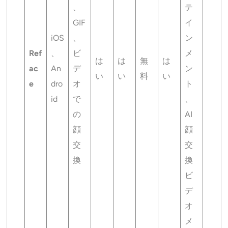
、
テ
GIF
イ
iOS
、
ン
Ref
、
ビ
メ
は
は
無
は
ac
An
デ
ン
い
い
料
い
e
dro
オ
ト
id
で
、
の
AI
顔
顔
交
交
換
換
ビ
デ
オ
メ