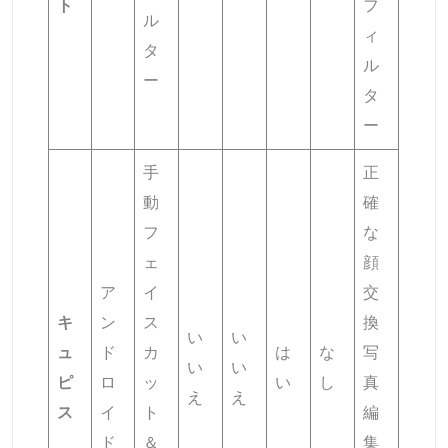
ト
フ
ル
ィ
タ
ル
ー
タ
ー
手
正
動
確
フ
な
ェ
顔
ア
イ
交
キ
ン
ス
換
い
い
ュ
ド
カ
は
な
写
い
い
ピ
ロ
ッ
い
し
真
え
え
ス
イ
ト
編
ド
＆
集