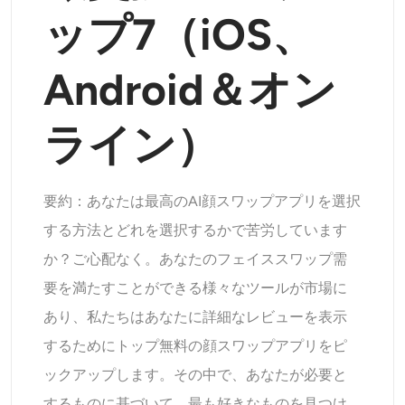
サポートされている AI モデル
ップ7（iOS、
AIハグジェネレーター
フォトエンハンサー
Seedream 5.0 Pro
Nano Banana Pro
Seedream 4.5
ナノバナナ
フラックス Kontext
AIダンスジェネレーター
Android＆オン
オブジェクトリムーバー
サポートされている AI モデル
透かしリムーバー
ライン）
Seedance 2.0
Kling 2.6 Motion Control
Veo 3.1
Sora 2.0
Kling 2.6 Pro
Kling 2.1 Master
Hailuo 2.3
背景リムーバー
Wan 2.5
要約：あなたは最高のAI顔スワップアプリを選択
AIの背景
する方法とどれを選択するかで苦労しています
か？ご心配なく。あなたのフェイススワップ需
写真の復元
要を満たすことができる様々なツールが市場に
あり、私たちはあなたに詳細なレビューを表示
AIエクステンダー
するためにトップ無料の顔スワップアプリをピ
AIリプレイサー
ックアップします。その中で、あなたが必要と
するものに基づいて、最も好きなものを見つけ