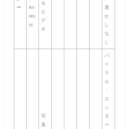
＆
ー
An
透
ビ
dro
か
デ
id
し
オ
な
し
バ
イ
ラ
ル
・
エ
ン
写
タ
真
ー