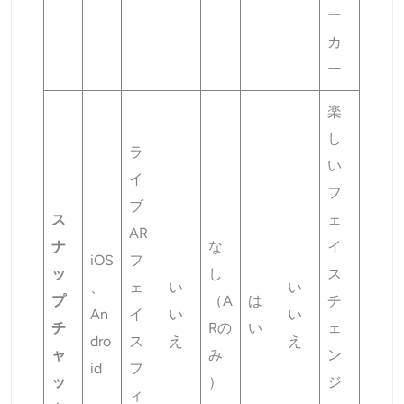
ー
カ
ー
楽
し
ラ
い
イ
フ
ブ
ス
ェ
AR
ナ
な
イ
iOS
フ
ッ
し
ス
、
ェ
い
い
プ
（A
は
チ
An
イ
い
い
チ
Rの
い
ェ
dro
ス
え
え
ャ
み
ン
id
フ
ッ
）
ジ
ィ