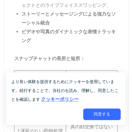
ェクトとのライブフェイススワッピング。
ストーリーとメッセージングによる強力なソ
ーシャル統合
ビデオや写真のダイナミックな表情トラッキ
ング
スナップチャットの長所と短所：
スナップチャットの
スナップチャットの
より良い体験を提供するためにクッキーを使用していま
プロ
短所
す。続行することで、当社のを読み、理解し、同意したこ
クッキーポリシー
とを確認します
1.純粋にエンターテイ
メントに特化し、精
同意する
度が限られており、
真の顔交換ではない
1.遅延のない即時処理