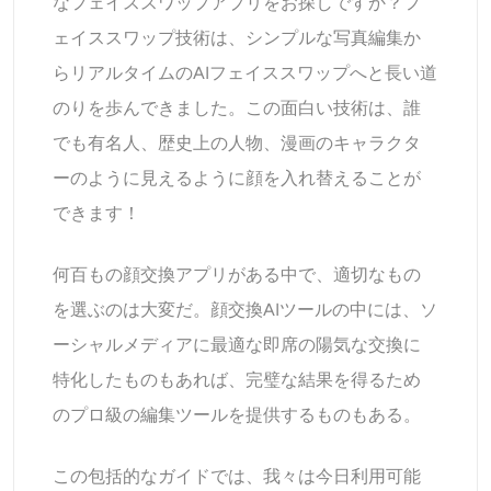
なフェイススワップアプリをお探しですか？フ
AIヘッドショットジェネレーター
ェイススワップ技術は、シンプルな写真編集か
らリアルタイムのAIフェイススワップへと長い道
パスポート写真メーカー
のりを歩んできました。この面白い技術は、誰
ビデオツール
でも有名人、歴史上の人物、漫画のキャラクタ
ーのように見えるように顔を入れ替えることが
ビデオエフェクト
できます！
ビデオエンハンサー
何百もの顔交換アプリがある中で、適切なもの
を選ぶのは大変だ。顔交換AIツールの中には、ソ
動画ウォーターマーク削除ツール
ーシャルメディアに最適な即席の陽気な交換に
特化したものもあれば、完璧な結果を得るため
のプロ級の編集ツールを提供するものもある。
この包括的なガイドでは、我々は今日利用可能