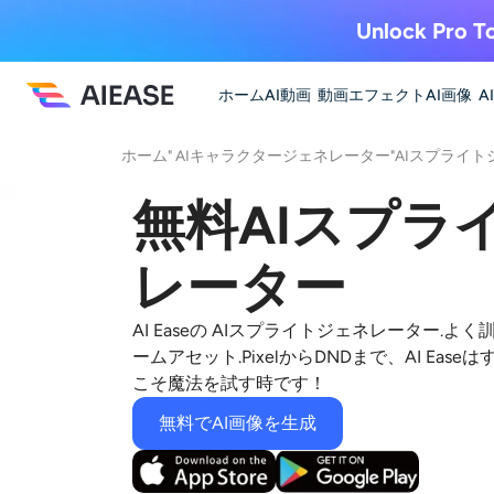
Unlock Pro To
ホーム
AI動画
動画エフェクト
AI画像
A
ホーム
"
AIキャラクタージェネレーター
"
AIスプライト
無料AIスプラ
レーター
AI Easeの
AIスプライトジェネレーター
.よく
ームアセット
.PixelからDNDまで、AI E
こそ魔法を試す時です！
無料でAI画像を生成