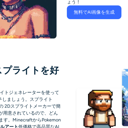
ょう！
無料でAI画像を生成
スプライトを好
ライトジェネレーター
を使って
チしましょう。スプライト
の
2Dスプライトメーカー
で簡
が用意されているので、どん
MinecraftからPokemon
ルアート
低価格で高品質なAI