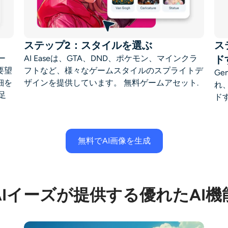
ステップ2：スタイルを選ぶ
ス
ー
AI Easeは、GTA、DND、ポケモン、マインクラ
ド
要望
フトなど、様々なゲームスタイルのスプライトデ
G
細を
ザインを提供しています。
無料ゲームアセット
.
れ
足
ド
無料でAI画像を生成
AIイーズが提供する優れたAI機