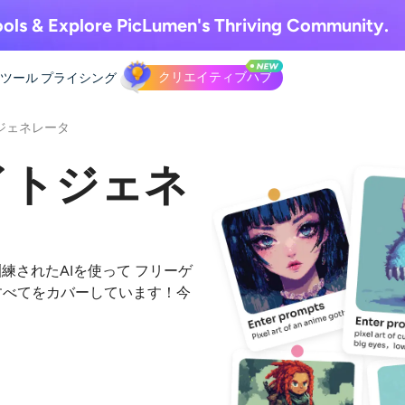
ols & Explore
PicLumen's Thriving Community.
クリエイティブハブ
Iツール
プライシング
ジェネレータ
イトジェネ
訓練されたAIを使って
フリーゲ
aseはすべてをカバーしています！今