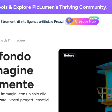
ols & Explore
PicLumen's Thriving Community.
Creative Hub
Strumenti di intelligenza artificiale
Prezzi
ro dall'immagine
sfondo
magine
amente
 immagini con un solo clic.
e i vostri progetti creativi.