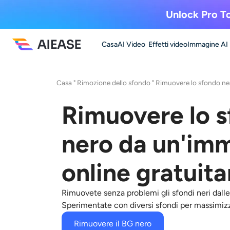
Unlock Pro To
Casa
AI Video
Effetti video
Immagine AI
Casa
"
Rimozione dello sfondo
"
Rimuovere lo sfondo ne
Rimuovere lo 
nero da un'im
online gratuit
Rimuovete senza problemi gli sfondi neri dalle
Sperimentate con diversi sfondi per massimizzar
Rimuovere il BG nero