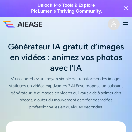
Unlock Pro Tools & Explore
PicLumen's Thriving Community.
Domicile
Générateur IA gratuit d’images
en vidéos : animez vos photos
Vidéo IA
avec l’IA
Effets vidéo
Texte en vidéo
Vous cherchez un moyen simple de transformer des images
statiques en vidéos captivantes ? AI Ease propose un puissant
De l’image à la vidéo
Image IA
générateur IA d’images en vidéos qui vous aide à animer des
photos, ajouter du mouvement et créer des vidéos
Effets vidéo
Outils d’IA
Image vers image
professionnelles en quelques secondes.
Générateur de baisers IA
Texte en image
Prisée
Éditeur et créateur de photos