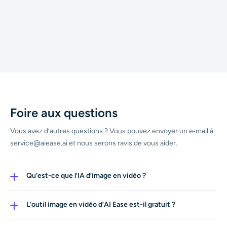
Foire aux questions
Vous avez d’autres questions ? Vous pouvez envoyer un e‑mail à
service@aiease.ai et nous serons ravis de vous aider.
Qu’est-ce que l’IA d’image en vidéo ?
L’IA d’image en vidéo est une technologie révolutionnaire
qui utilise l’apprentissage profond et les réseaux
L’outil image en vidéo d’AI Ease est-il gratuit ?
neuronaux pour analyser une image statique et prédire
Oui ! Vous pouvez commencer à utiliser notre
comment elle se déplacerait dans un espace