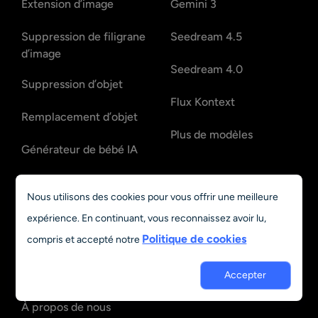
Extension d’image
Gemini 3
Suppression de filigrane
Seedream 4.5
d’image
Seedream 4.0
Suppression d’objet
Flux Kontext
Remplacement d’objet
Plus de modèles
Générateur de bébé IA
Restaurer de vieilles
Nous utilisons des cookies pour vous offrir une meilleure
photos
expérience. En continuant, vous reconnaissez avoir lu,
Plus d’outils
Politique de cookies
compris et accepté notre
Ressources
Accepter
À propos de nous