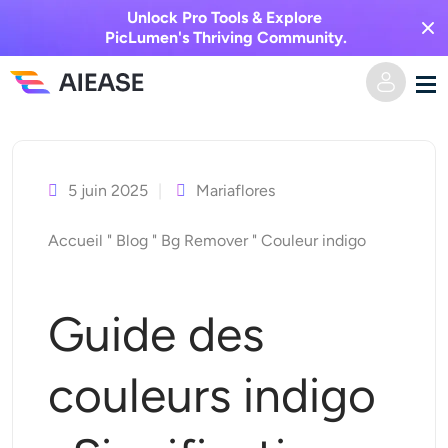
Unlock Pro Tools & Explore
PicLumen's Thriving Community.
Skip
Domicile
to
content
5 juin 2025
Mariaflores
Vidéo IA
Accueil
"
Blog
"
Bg Remover
"
Couleur indigo
Effets vidéo
Texte en vidéo
De l’image à la vidéo
Image IA
Guide des
Effets vidéo
Outils d’IA
Image vers image
couleurs indigo
Générateur de baisers IA
Texte en image
Prisée
Éditeur et créateur de photos