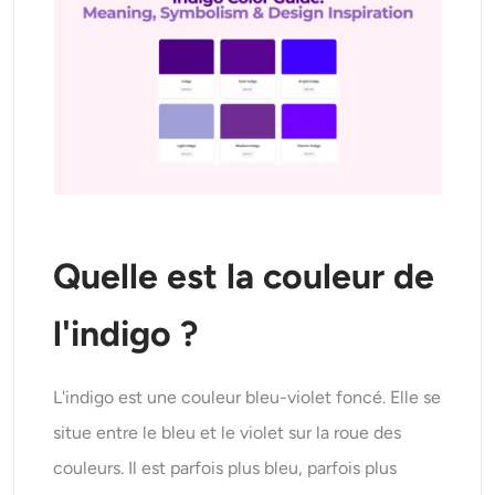
AI Recolor
Générateur d’images stylisées par IA
Outils de portrait
Changeur de coiffure
Changeur de vêtements
Quelle est la couleur de
l'indigo ?
Bébé IA
Filtre AI
L'indigo est une couleur bleu-violet foncé. Elle se
situe entre le bleu et le violet sur la roue des
Générateur de tirs à la tête Pro
couleurs. Il est parfois plus bleu, parfois plus