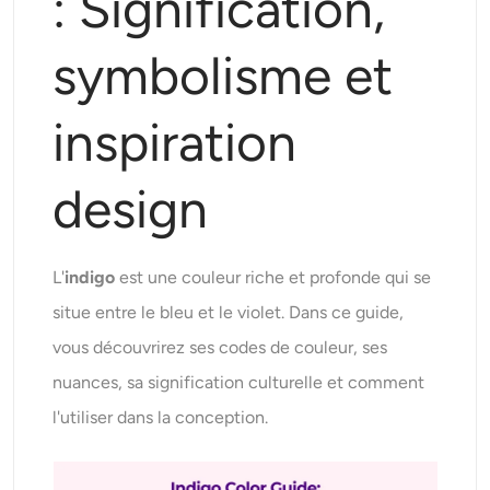
: Signification,
Modèles d’IA pris en charge
Générateur de câlins IA
Rehausseur de photos
Seedream 5.0 Pro
Nano Banana Pro
Seedream 4.5
symbolisme et
Nano banane
Flux Kontext
Générateur de danse IA
Extracteur d’objets
inspiration
Modèles d’IA pris en charge
Dissolvant de filigrane
Seedance 2.0
Kling 2.6 Motion Control
Veo 3.1
design
Sora 2.0
Kling 2.6 Pro
Kling 2.1 Master
Hailuo 2.3
Effaceur d’arrière-plan
Wan 2.5
Contexte de l’IA
L'
indigo
est une couleur riche et profonde qui se
situe entre le bleu et le violet. Dans ce guide,
Restauration de photos
vous découvrirez ses codes de couleur, ses
nuances, sa signification culturelle et comment
Prolongateur d’IA
l'utiliser dans la conception.
Remplacement IA